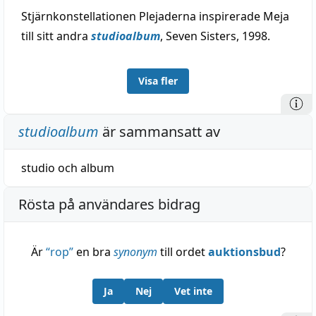
Stjärnkonstellationen Plejaderna inspirerade Meja
till sitt andra
studioalbum
, Seven Sisters, 1998.
Visa fler
studioalbum
är sammansatt av
studio
och
album
Rösta på användares bidrag
Är
“
rop
”
en bra
synonym
till ordet
auktionsbud
?
Ja
Nej
Vet inte