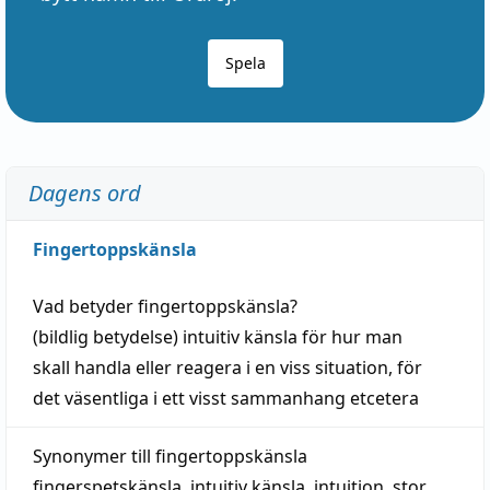
Spela
Dagens ord
Fingertoppskänsla
Vad betyder
fingertoppskänsla
?
(
bildlig
betydelse)
intuitiv
känsla
för hur man
skall
handla
eller
reagera
i en viss
situation
, för
det väsentliga i ett visst
sammanhang
etcetera
Synonymer till
fingertoppskänsla
fingerspetskänsla
,
intuitiv känsla
,
intuition
,
stor