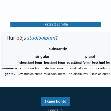
Fortsätt scrolla
Hur böjs
studioalbum
?
substantiv
singular
plural
obestämd form
bestämd form
obestämd form
bestämd fo
nominativ
ett
studioalbum
studioalbumet
studioalbum
studioalbum
genitiv
ett
studioalbums
studioalbumets
studioalbums
studioalbume
Skapa konto
Logga in