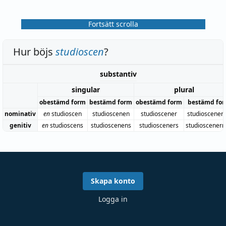
Fortsätt scrolla
Hur böjs
studioscen
?
substantiv
singular
plural
obestämd form
bestämd form
obestämd form
bestämd fo
nominativ
en
studioscen
studioscenen
studioscener
studioscener
genitiv
en
studioscens
studioscenens
studiosceners
studioscenern
Skapa konto
Logga in