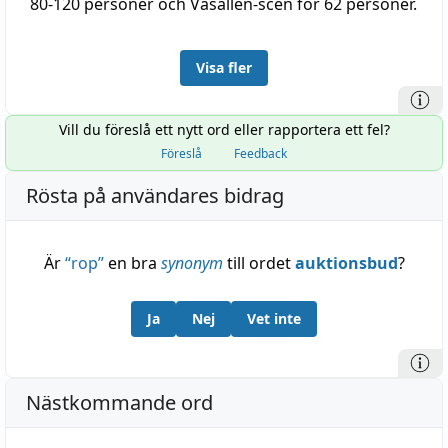
80-120 personer och Vasallen-scen för 62 personer.
Visa fler
Vill du föreslå ett nytt ord eller rapportera ett fel?
Föreslå
Feedback
Rösta på användares bidrag
Är
“
rop
”
en bra
synonym
till ordet
auktionsbud
?
Ja
Nej
Vet inte
Nästkommande ord