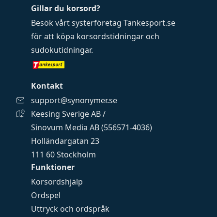
Gillar du korsord?
Besök vårt systerföretag
Tankesport.se
för att köpa
korsordstidningar
och
sudokutidningar
.
Kontakt
support@synonymer.se
Keesing Sverige AB /
Sinovum Media AB (556571-4036)
Holländargatan 23
111 60 Stockholm
Funktioner
Korsordshjälp
Ordspel
Uttryck och ordspråk