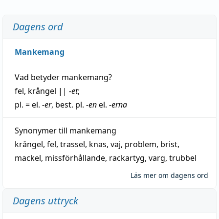
Dagens ord
Mankemang
Vad betyder
mankemang
?
fel
,
krångel
||
-et
;
pl. = el.
-er
, best. pl.
-en
el.
-erna
Synonymer till
mankemang
krångel
,
fel
,
trassel
,
knas
,
vaj
,
problem
,
brist
,
mackel
,
missförhållande
,
rackartyg
,
varg
,
trubbel
Läs mer om dagens ord
Dagens uttryck