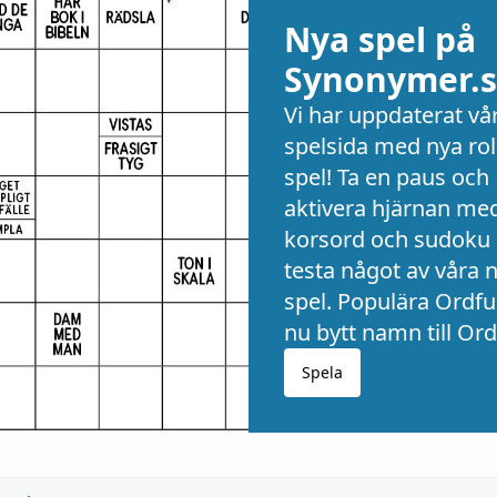
Nya spel på
Synonymer.s
Vi har uppdaterat vå
spelsida med nya rol
spel! Ta en paus och
aktivera hjärnan me
korsord och sudoku 
testa något av våra 
spel. Populära Ordful
nu bytt namn till Ord
Spela