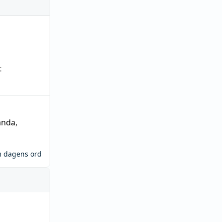
t
ända
,
m dagens ord