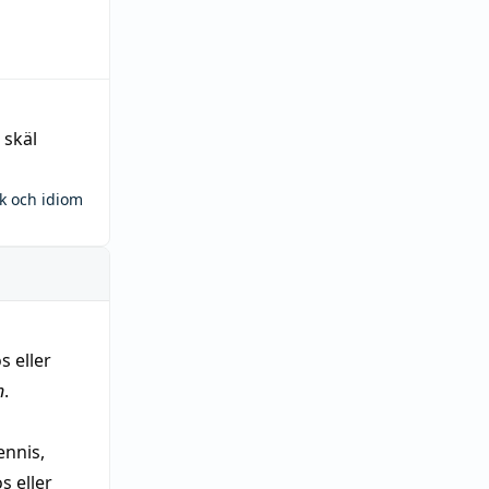
 skäl
ck och idiom
s eller
n
.
nnis,
 eller