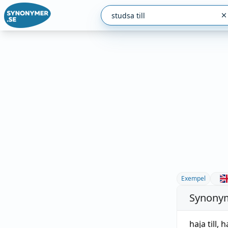
Exempel
Synonym
haja till
,
h