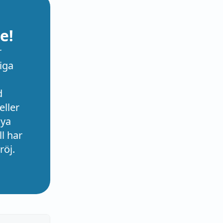
e!
r
iga
d
eller
nya
l har
röj.