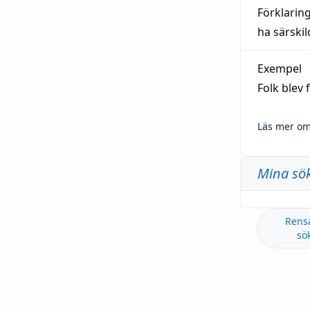
Förklarin
ha särski
Exempel
Folk blev
Läs mer om
Mina sö
Rens
sö