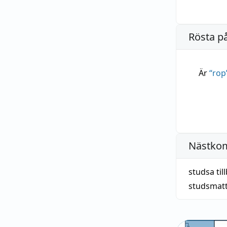
Rösta p
Är
“
rop
Nästko
studsa til
studsmat