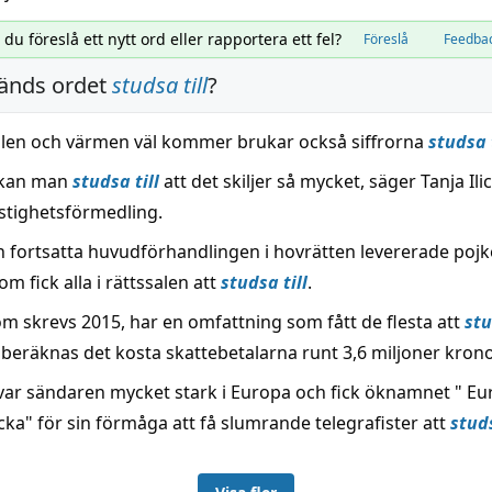
l du föreslå ett nytt ord eller rapportera ett fel?
Föreslå
Feedba
änds ordet
studsa till
?
olen och värmen väl kommer brukar också siffrorna
studsa t
kan man
studsa till
att det skiljer så mycket, säger Tanja Ilic
stighetsförmedling.
 fortsatta huvudförhandlingen i hovrätten levererade poj
m fick alla i rättssalen att
studsa till
.
om skrevs 2015, har en omfattning som fått de flesta att
stu
 beräknas det kosta skattebetalarna runt 3,6 miljoner krono
ar sändaren mycket stark i Europa och fick öknamnet " Eu
ka" för sin förmåga att få slumrande telegrafister att
studs