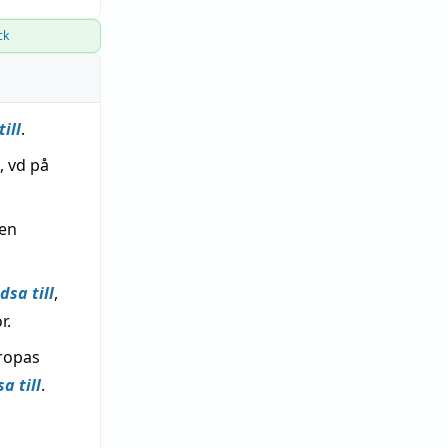
ck
ill
.
, vd på
ken
dsa till
,
r.
ropas
a till
.