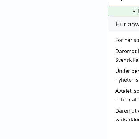
Vil
Hur anv
För när s
Däremot 
Svensk Fa
Under den
nyheten so
Avtalet, s
och totalt
Däremot v
väckarkloc