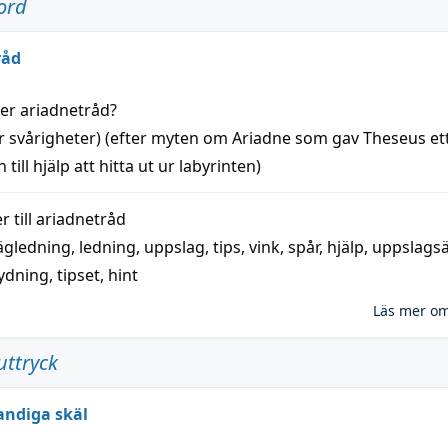
ord
råd
der
ariadnetråd
?
r svårigheter) (efter myten om Ariadne som gav Theseus et
 till
hjälp
att
hitta
ut ur labyrinten)
 till
ariadnetråd
ägledning
,
ledning
,
uppslag
,
tips
,
vink
,
spår
,
hjälp
,
uppslags
ydning,
tipset
,
hint
Läs mer o
uttryck
andiga skäl