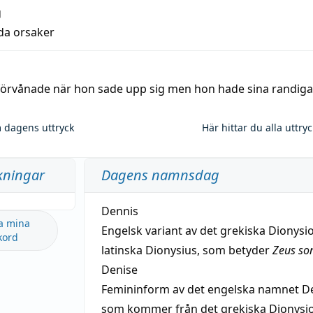
g
lda orsaker
 förvånade när hon sade upp sig men hon hade sina randiga
 dagens uttryck
Här hittar du alla uttry
kningar
Dagens namnsdag
Dennis
a mina
Engelsk variant av det grekiska Dionysio
kord
latinska Dionysius, som betyder
Zeus so
Denise
Femininform av det engelska namnet De
som kommer från det grekiska Dionysios