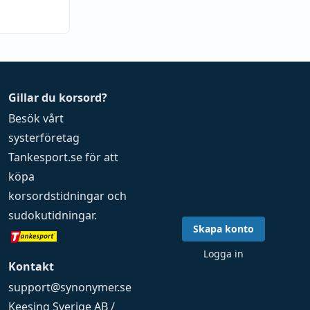
Gillar du korsord?
Besök vårt
systerföretag
Tankesport.se
för att
köpa
korsordstidningar
och
sudokutidningar
.
Skapa konto
Logga in
Kontakt
support@synonymer.se
Keesing Sverige AB /