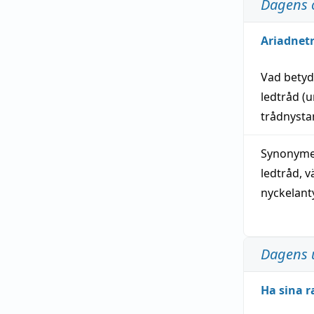
Dagens 
Ariadnet
Vad bety
ledtråd
(u
trådnystan
Synonymer
ledtråd
,
v
nyckelant
Dagens 
Ha sina r