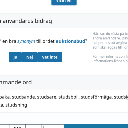
Visa fler
å användares bidrag
Här kan du rösta på b
andra användare. Dina
”
en bra
synonym
till ordet
auktionsbud
?
hjälper oss att avgöra 
som ska läggas till i o
För mer information, k
Ja
Nej
Vet inte
informations-ikonen n
mmande ord
lbaka
,
studsande
,
studsare
,
studsboll
,
studsförmåga
,
studsi
ta
,
studsning