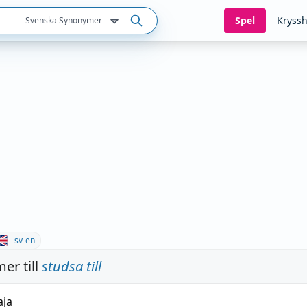
Spel
Kryssh
Svenska Synonymer
sv-en
er till
studsa till
aja