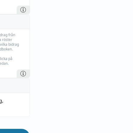
idrag från
 röster
vilka bidrag
rdboken.
licka på
edan.
g
,