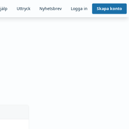
jälp
Uttryck
Nyhetsbrev
Logga in
Skapa konto