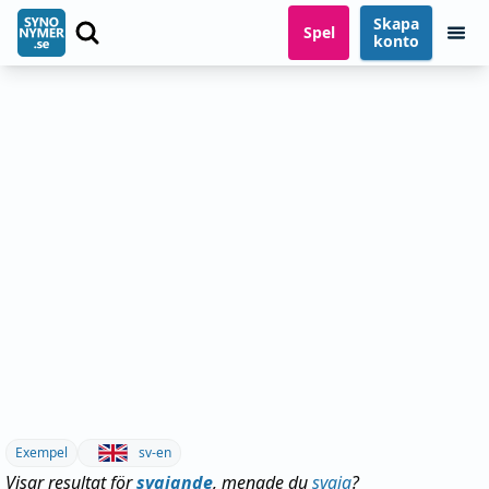
Skapa
Spel
konto
Exempel
sv-en
Visar resultat för
svajande
, menade du
svaja
?