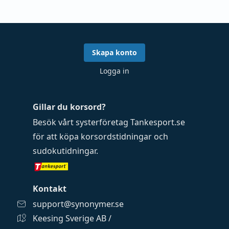
Skapa konto
Logga in
Gillar du korsord?
Besök vårt systerföretag
Tankesport.se
för att köpa
korsordstidningar
och
sudokutidningar
.
Kontakt
support@synonymer.se
Keesing Sverige AB /