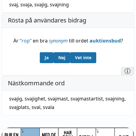
svaj
,
svaja
,
svajig
,
svajning
Rösta på användares bidrag
Är
“
rop
”
en bra
synonym
till ordet
auktionsbud
?
Ja
Nej
Vet inte
Nästkommande ord
svajig
,
svajighet
,
svajmast
,
svajmastartist
,
svajning
,
svajplats
,
sval
,
svala