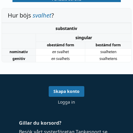
Hur böjs
svalhet
?
substantiv
singular
obestämd form
bestämd form
nominativ
en
svalhet
svalheten
genitiv
en
svalhets
svalhetens
Skapa konto
Logga in
Gillar du korsord?
Besök vårt systerföretag
Tankesport.se