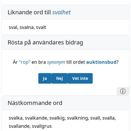
Liknande ord till
svalhet
sval
,
svalna
,
svalt
Rösta på användares bidrag
Är
“
rop
”
en bra
synonym
till ordet
auktionsbud
?
Ja
Nej
Vet inte
Nästkommande ord
svalka
,
svalkande
,
svalkig
,
svalkning
,
svall
,
svalla
,
svallande
,
svallgrus