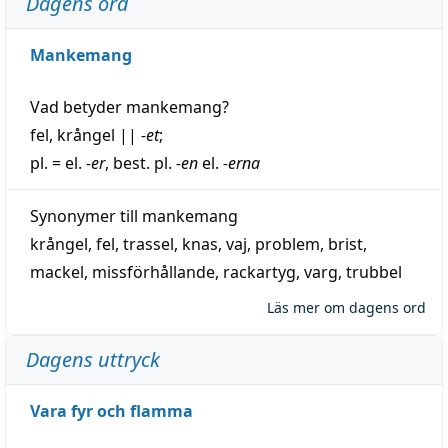
Dagens ord
Mankemang
Vad betyder
mankemang
?
fel
,
krångel
||
-et
;
pl. = el.
-er
, best. pl.
-en
el.
-erna
Synonymer till
mankemang
krångel
,
fel
,
trassel
,
knas
,
vaj
,
problem
,
brist
,
mackel
,
missförhållande
,
rackartyg
,
varg
,
trubbel
Läs mer om dagens ord
Dagens uttryck
Vara fyr och flamma