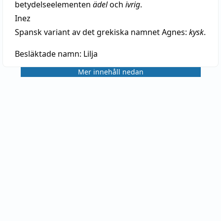
betydelseelementen
ädel
och
ivrig
.
Inez
Spansk variant av det grekiska namnet Agnes:
kysk
.
Besläktade namn:
Lilja
Mer innehåll nedan