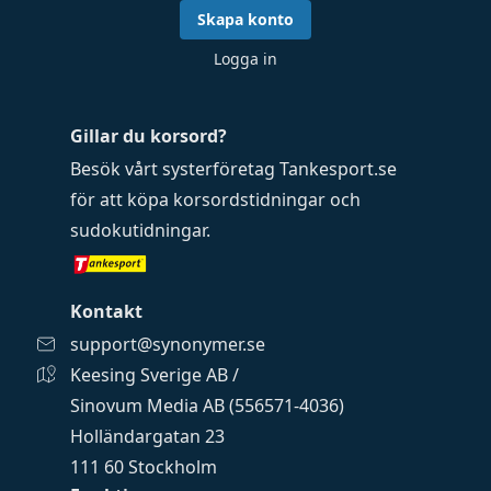
Skapa konto
Logga in
Gillar du korsord?
Besök vårt systerföretag
Tankesport.se
för att köpa
korsordstidningar
och
sudokutidningar
.
Kontakt
support@synonymer.se
Keesing Sverige AB /
Sinovum Media AB (556571-4036)
Holländargatan 23
111 60 Stockholm