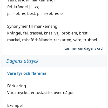
fel
,
krångel
||
-et
;
pl. = el.
-er
, best. pl.
-en
el.
-erna
Synonymer till
mankemang
krångel
,
fel
,
trassel
,
knas
,
vaj
,
problem
,
brist
,
mackel
,
missförhållande
,
rackartyg
,
varg
,
trubbel
Läs mer om dagens ord
Dagens uttryck
Vara fyr och flamma
Förklaring
Vara mycket entusiastisk över något
Exempel