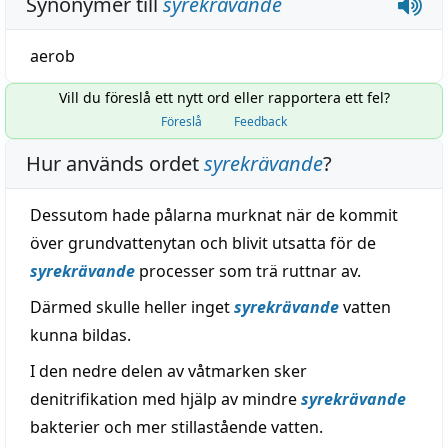
Synonymer till
syrekrävande
aerob
Vill du föreslå ett nytt ord eller rapportera ett fel?
Föreslå
Feedback
Hur används ordet
syrekrävande
?
Dessutom hade pålarna murknat när de kommit
över grundvattenytan och blivit utsatta för de
syrekrävande
processer som trä ruttnar av.
Därmed skulle heller inget
syrekrävande
vatten
kunna bildas.
I den nedre delen av våtmarken sker
denitrifikation med hjälp av mindre
syrekrävande
bakterier och mer stillastående vatten.