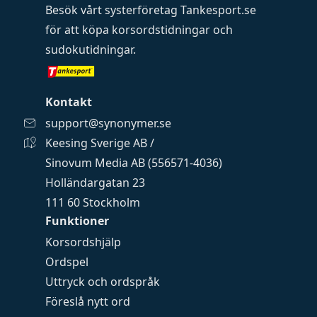
Besök vårt systerföretag
Tankesport.se
för att köpa
korsordstidningar
och
sudokutidningar
.
Kontakt
support@synonymer.se
Keesing Sverige AB /
Sinovum Media AB (556571-4036)
Holländargatan 23
111 60 Stockholm
Funktioner
Korsordshjälp
Ordspel
Uttryck och ordspråk
Föreslå nytt ord