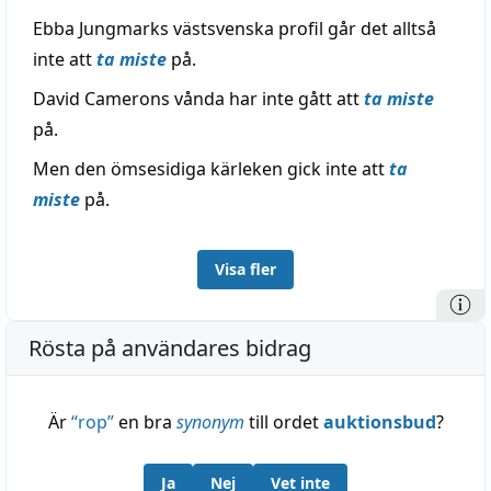
Ebba Jungmarks västsvenska profil går det alltså
inte att
ta miste
på.
David Camerons vånda har inte gått att
ta miste
på.
Men den ömsesidiga kärleken gick inte att
ta
miste
på.
Visa fler
Rösta på användares bidrag
Är
“
rop
”
en bra
synonym
till ordet
auktionsbud
?
Ja
Nej
Vet inte