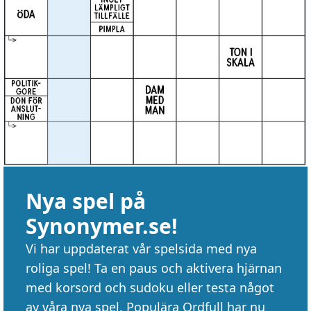
Nya spel på
Synonymer.se!
Vi har uppdaterat vår spelsida med nya
roliga spel! Ta en paus och aktivera hjärnan
med korsord och sudoku eller testa något
av våra nya spel. Populära Ordfull har nu