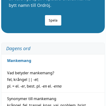
bytt namn till Ordröj.
Spela
Dagens ord
Mankemang
Vad betyder
mankemang
?
fel
,
krångel
||
-et
;
pl. = el.
-er
, best. pl.
-en
el.
-erna
Synonymer till
mankemang
krångel
,
fel
,
trassel
,
knas
,
vaj
,
problem
,
brist
,