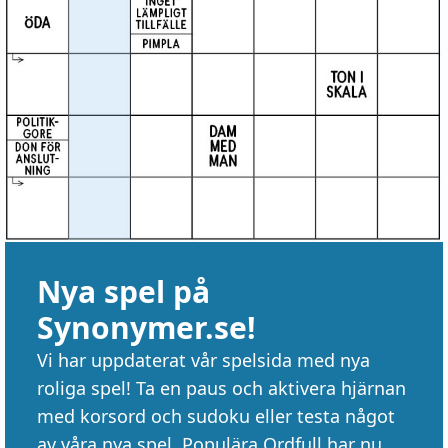
Nya spel på
Synonymer.se!
Vi har uppdaterat vår spelsida med nya
roliga spel! Ta en paus och aktivera hjärnan
med korsord och sudoku eller testa något
av våra nya spel. Populära Ordfull har nu