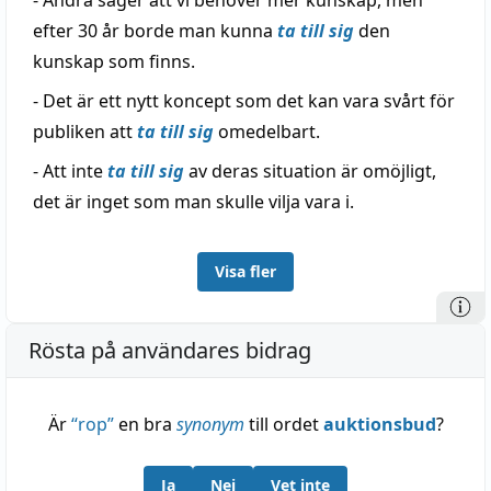
- Andra säger att vi behöver mer kunskap, men
efter 30 år borde man kunna
ta till sig
den
kunskap som finns.
- Det är ett nytt koncept som det kan vara svårt för
publiken att
ta till sig
omedelbart.
- Att inte
ta till sig
av deras situation är omöjligt,
det är inget som man skulle vilja vara i.
Visa fler
Rösta på användares bidrag
Är
“
rop
”
en bra
synonym
till ordet
auktionsbud
?
Ja
Nej
Vet inte