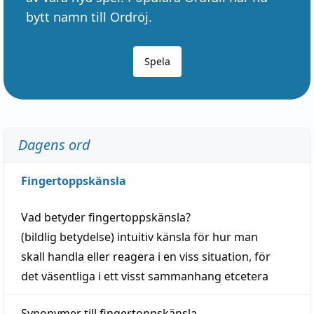
bytt namn till Ordröj.
Spela
Dagens ord
Fingertoppskänsla
Vad betyder
fingertoppskänsla
?
(
bildlig
betydelse)
intuitiv
känsla
för hur man
skall
handla
eller
reagera
i en viss
situation
, för
det väsentliga i ett visst
sammanhang
etcetera
Synonymer till
fingertoppskänsla