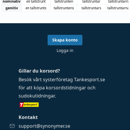
nominativ
en
tallstrunt
tallstrunten
tallstruntar
tallstruntarn
genitiv
en
tallstrunts
tallstruntens
tallstruntars
tallstruntarna
Skapa konto
Logga in
Gillar du korsord?
Besök vårt systerföretag
Tankesport.se
för att köpa
korsordstidningar
och
sudokutidningar
.
Kontakt
support@synonymer.se