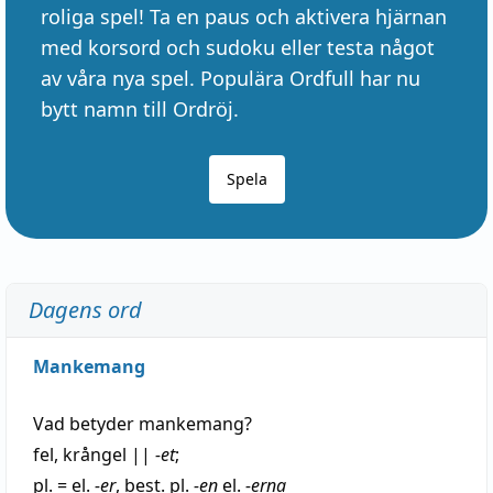
roliga spel! Ta en paus och aktivera hjärnan
med korsord och sudoku eller testa något
av våra nya spel. Populära Ordfull har nu
bytt namn till Ordröj.
Spela
Dagens ord
Mankemang
Vad betyder
mankemang
?
fel
,
krångel
||
-et
;
pl. = el.
-er
, best. pl.
-en
el.
-erna