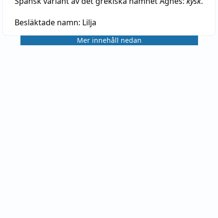
Spansk variant av det grekiska namnet Agnes:
kysk
.
Besläktade namn:
Lilja
Mer innehåll nedan