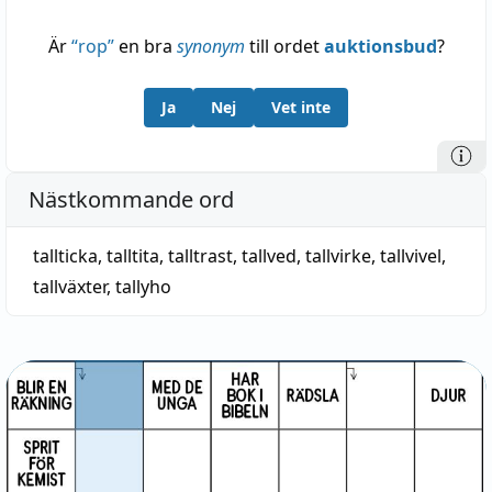
Är
“
rop
”
en bra
synonym
till ordet
auktionsbud
?
Ja
Nej
Vet inte
Nästkommande ord
tallticka
,
talltita
,
talltrast
,
tallved
,
tallvirke
,
tallvivel
,
tallväxter
,
tallyho