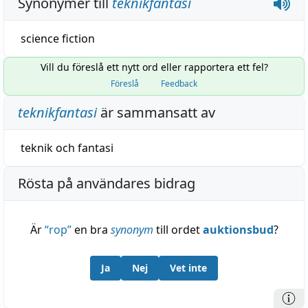
Synonymer till
teknikfantasi
science fiction
Vill du föreslå ett nytt ord eller rapportera ett fel?
Föreslå
Feedback
teknikfantasi
är sammansatt av
teknik
och
fantasi
Rösta på användares bidrag
Är
“
rop
”
en bra
synonym
till ordet
auktionsbud
?
Ja
Nej
Vet inte