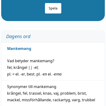
Spela
Dagens ord
Mankemang
Vad betyder
mankemang
?
fel
,
krångel
||
-et
;
pl. = el.
-er
, best. pl.
-en
el.
-erna
Synonymer till
mankemang
krångel
,
fel
,
trassel
,
knas
,
vaj
,
problem
,
brist
,
mackel
,
missförhållande
,
rackartyg
,
varg
,
trubbel