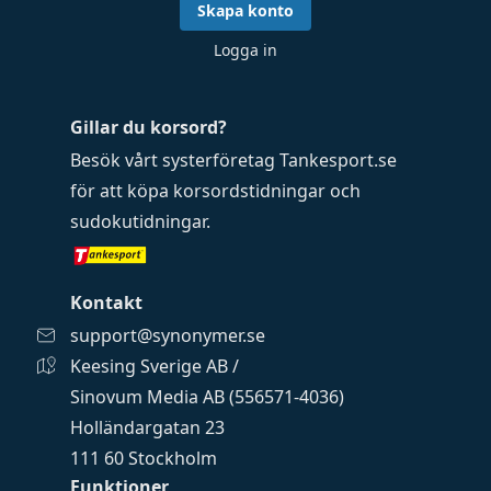
Skapa konto
Logga in
Gillar du korsord?
Besök vårt systerföretag
Tankesport.se
för att köpa
korsordstidningar
och
sudokutidningar
.
Kontakt
support@synonymer.se
Keesing Sverige AB /
Sinovum Media AB (556571-4036)
Holländargatan 23
111 60 Stockholm
Funktioner