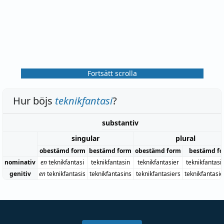
Fortsätt scrolla
Hur böjs
teknikfantasi
?
substantiv
singular
plural
obestämd form
bestämd form
obestämd form
bestämd f
nominativ
en
teknikfantasi
teknikfantasin
teknikfantasier
teknikfantasi
genitiv
en
teknikfantasis
teknikfantasins
teknikfantasiers
teknikfantasi