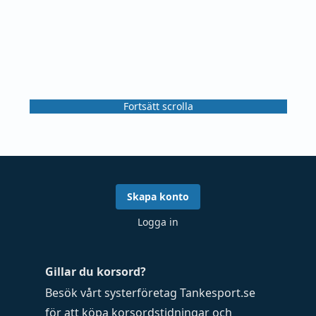
Fortsätt scrolla
Skapa konto
Logga in
Gillar du korsord?
Besök vårt systerföretag
Tankesport.se
för att köpa
korsordstidningar
och