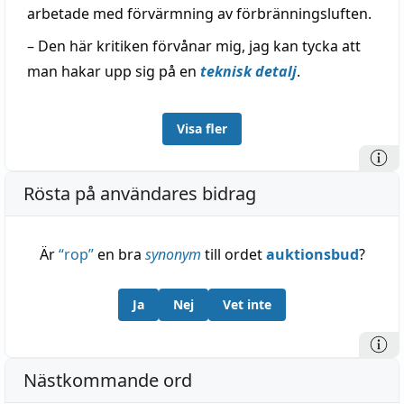
arbetade med förvärmning av förbränningsluften.
– Den här kritiken förvånar mig, jag kan tycka att
man hakar upp sig på en
teknisk detalj
.
Visa fler
Rösta på användares bidrag
Är
“
rop
”
en bra
synonym
till ordet
auktionsbud
?
Ja
Nej
Vet inte
Nästkommande ord