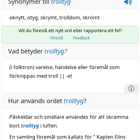
Synonymer till
trolltyg
oknytt
,
otyg
,
skrymt
,
trolldom
,
skrömt
Vill du föreslå ett nytt ord eller rapportera ett fel?
Föreslå
Feedback
Vad betyder
trolltyg
?
(i folktron)
varelse
,
händelse
eller
föremål
som
förknippas med
troll
||
-
et
Hur används ordet
trolltyg
?
Påskeldar och smällare användes för att skrämma
bort
trolltyg
i luften.
En samling föremål som kallats för " Kapten Elins