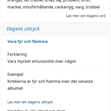
mackel
,
missförhållande
,
rackartyg
,
varg
,
trubbel
Läs mer om dagens ord
Dagens uttryck
Vara fyr och flamma
Förklaring
Vara mycket entusiastisk över något
Exempel
Kritikerna är fyr och flamma över det senaste
albumet
Läs mer om dagens uttryck
Här hittar du alla uttryck och idiom