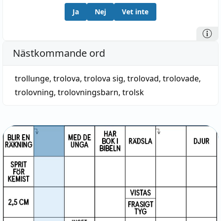
Ja
Nej
Vet inte
Nästkommande ord
trollunge
,
trolova
,
trolova sig
,
trolovad
,
trolovade
,
trolovning
,
trolovningsbarn
,
trolsk