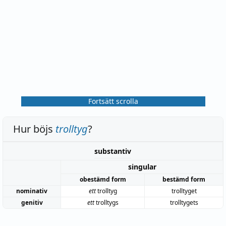
Fortsätt scrolla
Hur böjs
trolltyg
?
substantiv
singular
obestämd form
bestämd form
nominativ
ett
trolltyg
trolltyget
genitiv
ett
trolltygs
trolltygets