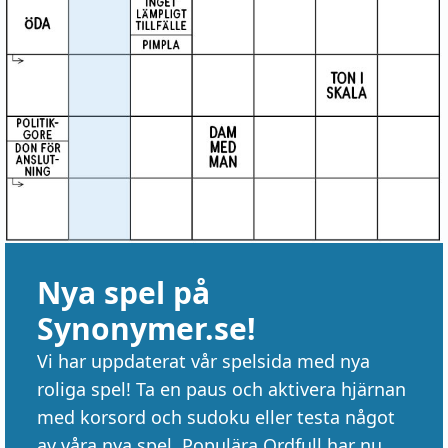
Nya spel på
Synonymer.se!
Vi har uppdaterat vår spelsida med nya
roliga spel! Ta en paus och aktivera hjärnan
med korsord och sudoku eller testa något
av våra nya spel. Populära Ordfull har nu