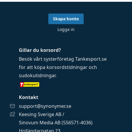
Skapa konto
Logga in
Gillar du korsord?
Besök vårt systerföretag
Tankesport.se
för att köpa
korsordstidningar
och
sudokutidningar
.
Kontakt
support@synonymer.se
Keesing Sverige AB /
Sinovum Media AB (556571-4036)
Holländargatan 23