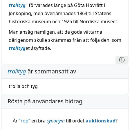
trolltyg
" förvarades länge på Göta Hovrätt i
Jönköping, men överlämnades 1864 till Statens
historiska museum och 1926 till Nordiska museet.
Man ansåg nämligen, att de goda vättarna
därigenom skulle skrämmas från att följa den, som
trolltyg
et åsyftade.
trolltyg
är sammansatt av
trolla
och
tyg
Rösta på användares bidrag
Är
“
rop
”
en bra
synonym
till ordet
auktionsbud
?