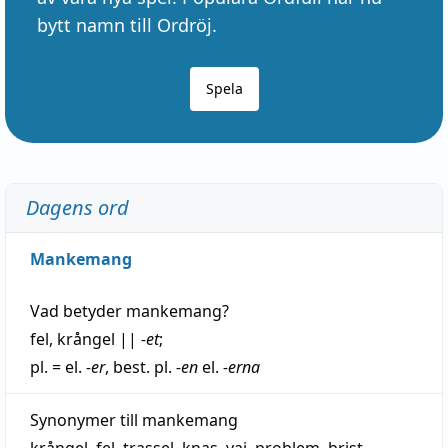
bytt namn till Ordröj.
Spela
Dagens ord
Mankemang
Vad betyder
mankemang
?
fel
,
krångel
||
-et
;
pl. = el.
-er
, best. pl.
-en
el.
-erna
Synonymer till
mankemang
krångel
,
fel
,
trassel
,
knas
,
vaj
,
problem
,
brist
,