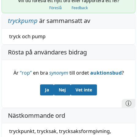
Vill du föreslå ett nytt ord eller rapportera ett fel?
Föreslå
Feedback
tryckpump
är sammansatt av
tryck
och
pump
Rösta på användares bidrag
Är
“
rop
”
en bra
synonym
till ordet
auktionsbud
?
Ja
Nej
Vet inte
Nästkommande ord
tryckpunkt
,
trycksak
,
trycksaksformgivning
,