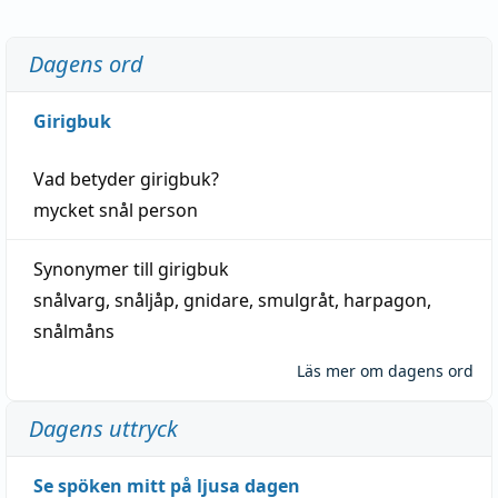
Dagens ord
Girigbuk
Vad betyder
girigbuk
?
mycket
snål
person
Synonymer till
girigbuk
snålvarg
,
snåljåp
,
gnidare
,
smulgråt
,
harpagon
,
snålmåns
Läs mer om dagens ord
Dagens uttryck
Se spöken mitt på ljusa dagen