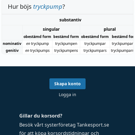
Hur böjs
tryckpump
?
substantiv
singular
plural
obestämd form
bestämd form
obestämd form
bestämd fo
nominativ
en
tryckpump
tryckpumpen
tryckpumpar
tryckpumpar
genitiv
en
tryckpumps
tryckpumpens
tryckpumpars
tryckpumparn
Skapa konto
Logga in
Gillar du korsord?
Besök vårt systerföretag
Tankesport.se
för att köpa
korsordstidningar
och