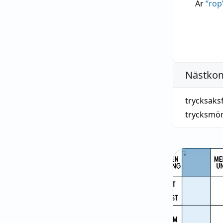
Är
“
rop
Nästko
trycksaks
trycksmör