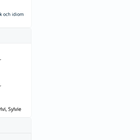
ck och idiom
r
r
lvi, Sylvie