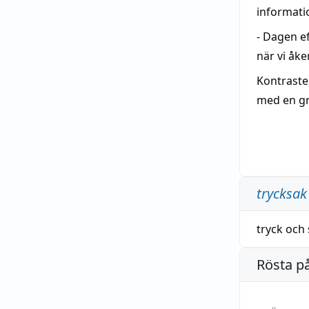
informati
- Dagen e
när vi åke
Kontraste
med en grå
trycksak
tryck
och
Rösta p