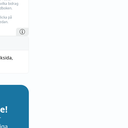
vilka bidrag
rdboken.
licka på
edan.
cksida
,
e!
r
iga