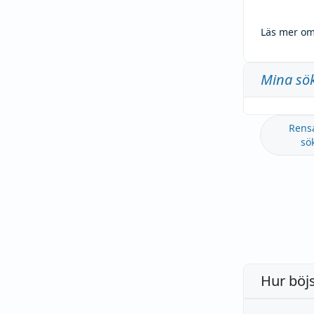
Läs mer om
Mina sö
Rens
sö
Hur böj