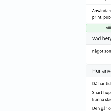
Användar
print
,
pub
Vil
Vad bet
något som
Hur anv
Då har tid
Snart hopp
kunna skic
Den går o