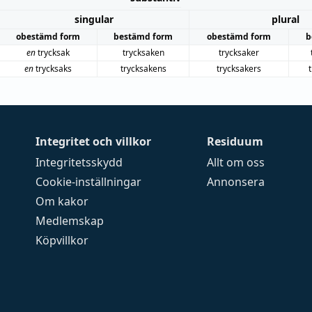
singular
plural
obestämd form
bestämd form
obestämd form
b
en
trycksak
trycksaken
trycksaker
en
trycksaks
trycksakens
trycksakers
Integritet och villkor
Residuum
Integritetsskydd
Allt om oss
Cookie-inställningar
Annonsera
Om kakor
Medlemskap
Köpvillkor