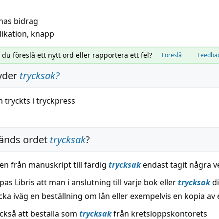
nas bidrag
likation
,
knapp
l du föreslå ett nytt ord eller rapportera ett fel?
Föreslå
Feedba
yder
trycksak
?
 tryckts i
tryckpress
änds ordet
trycksak
?
en från manuskript till färdig
trycksak
endast tagit några v
as Libris att man i anslutning till varje bok eller
trycksak
di
ka iväg en beställning om lån eller exempelvis en kopia av e
ckså att beställa som
trycksak
från kretsloppskontorets