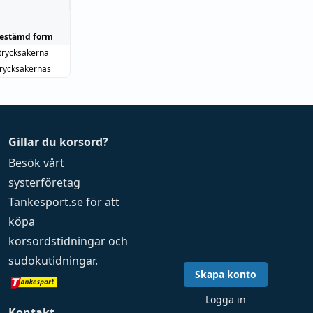
estämd form
trycksakerna
trycksakernas
Gillar du korsord?
Besök vårt
systerföretag
Tankesport.se
för att
köpa
korsordstidningar
och
sudokutidningar
.
Skapa konto
Logga in
Kontakt