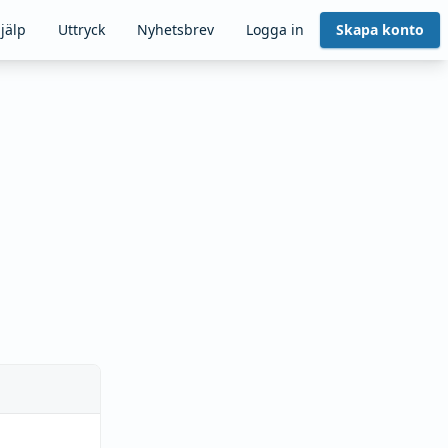
jälp
Uttryck
Nyhetsbrev
Logga in
Skapa konto