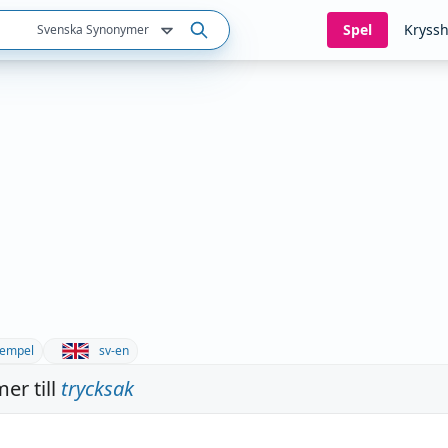
Spel
Kryssh
Svenska Synonymer
empel
sv-en
er till
trycksak