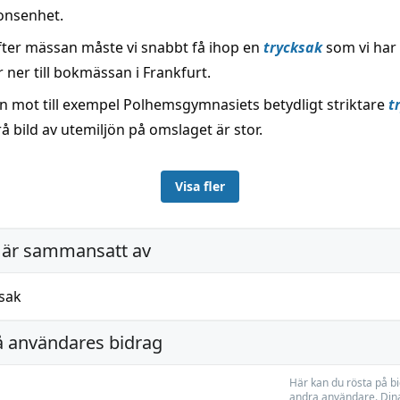
onsenhet.
fter mässan måste vi snabbt få ihop en
trycksak
som vi har
r ner till bokmässan i Frankfurt.
n mot till exempel Polhemsgymnasiets betydligt striktare
t
 bild av utemiljön på omslaget är stor.
Visa fler
är sammansatt av
sak
å användares bidrag
Här kan du rösta på b
andra användare. Dina