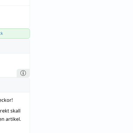
ck
eckor!
rekt skall
n artikel.