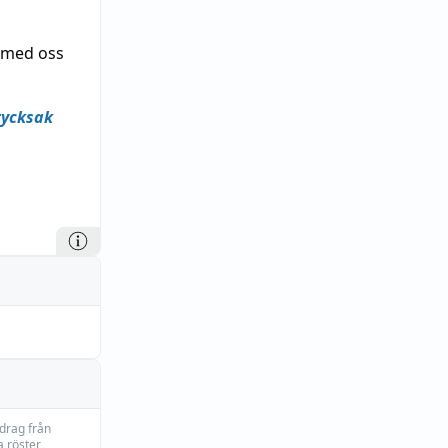
 med oss
rycksak
idrag från
 röster