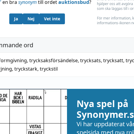
”
en bra
synonym
till ordet
auktionsbud
?
hjälper oss att avgöra 
som ska läggas till i o
För mer information, k
Ja
Nej
Vet inte
informations-ikonen n
mmande ord
formgivning
,
trycksaksförsändelse
,
trycksats
,
trycksatt
,
try
jning
,
tryckstark
,
tryckstil
Nya spel på
Synonymer.s
Vi har uppdaterat vå
spelsida med nya rol