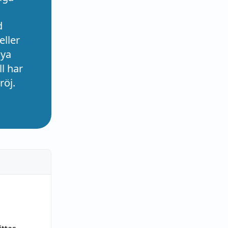
d
eller
nya
l har
röj.