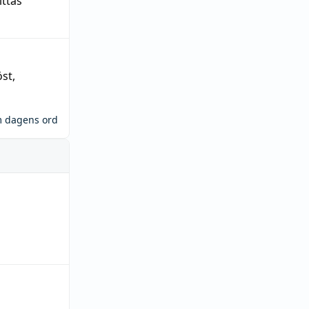
ittas
öst
,
m dagens ord