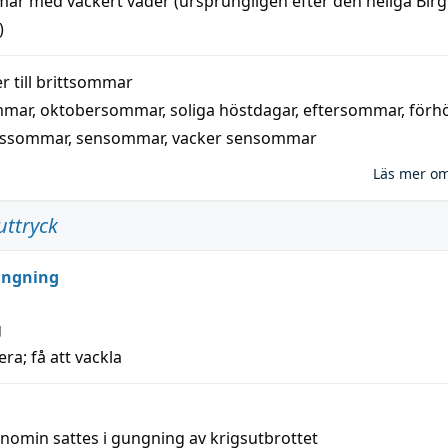
mar
med
vackert
väder
(
ursprungligen
efter den heliga Birg
)
 till
brittsommar
mmar
,
oktobersommar
,
soliga höstdagar
,
eftersommar
,
förh
nssommar
,
sensommar
,
vacker sensommar
Läs mer o
uttryck
ungning
g
era; få att vackla
nomin sattes i gungning av krigsutbrottet