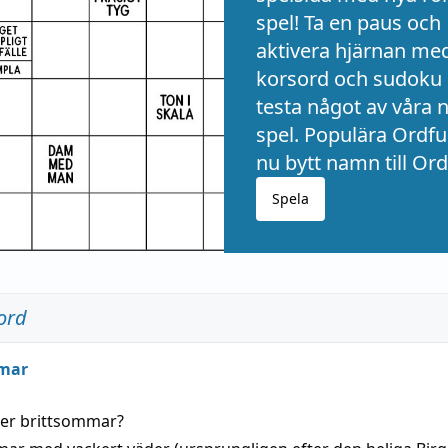
spel! Ta en paus och
aktivera hjärnan me
korsord och sudoku 
testa något av våra 
spel. Populära Ordful
nu bytt namn till Ord
Spela
ord
mar
der
brittsommar
?