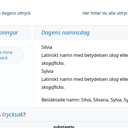
 dagens uttryck
Här hittar du alla uttry
kningar
Dagens namnsdag
Silvia
a mina
Latinskt namn med betydelsen
skog
elle
kord
skogsflicka
.
Sylvia
Latinskt namn med betydelsen
skog
elle
skogsflicka
.
Besläktade namn:
Silva, Silvana, Sylva, Sy
s
trycksak
?
substantiv