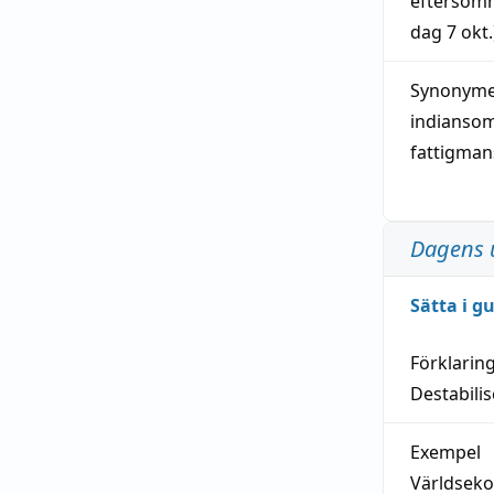
eftersom
dag
7 okt.
Synonymer
indianso
fattigma
Dagens 
Sätta i g
Förklarin
Destabilis
Exempel
Världseko