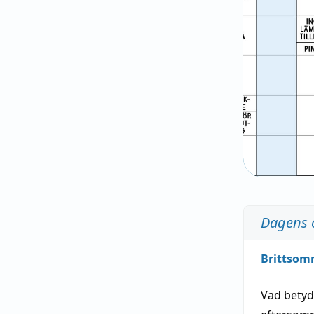
Dagens 
Brittsom
Vad bety