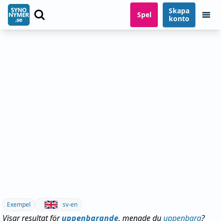
Skapa
Spel
konto
Exempel
sv-en
Visar resultat för
uppenbarande
, menade du
uppenbara
?