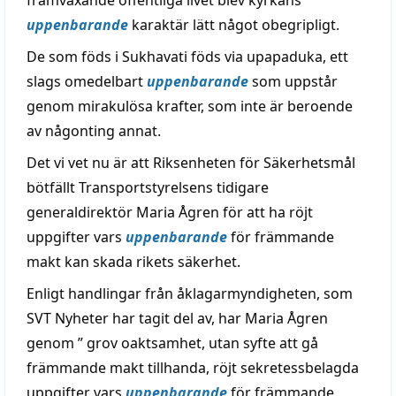
framväxande offentliga livet blev kyrkans
uppenbarande
karaktär lätt något obegripligt.
De som föds i Sukhavati föds via upapaduka, ett
slags omedelbart
uppenbarande
som uppstår
genom mirakulösa krafter, som inte är beroende
av någonting annat.
Det vi vet nu är att Riksenheten för Säkerhetsmål
bötfällt Transportstyrelsens tidigare
generaldirektör Maria Ågren för att ha röjt
uppgifter vars
uppenbarande
för främmande
makt kan skada rikets säkerhet.
Enligt handlingar från åklagarmyndigheten, som
SVT Nyheter har tagit del av, har Maria Ågren
genom ” grov oaktsamhet, utan syfte att gå
främmande makt tillhanda, röjt sekretessbelagda
uppgifter vars
uppenbarande
för främmande