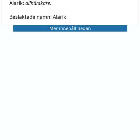
Alarik:
allhärskare
.
Besläktade namn:
Alarik
Mer innehåll nedan