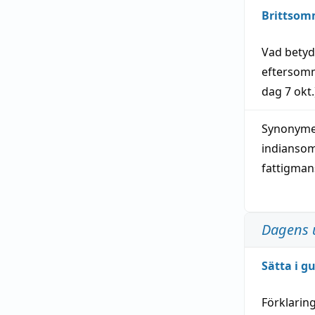
Brittsom
Vad bety
eftersom
dag
7 okt.
Synonymer
indianso
fattigma
Dagens 
Sätta i g
Förklarin