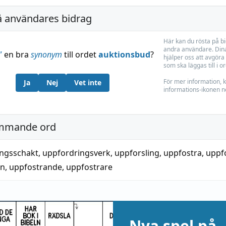
å användares bidrag
Här kan du rösta på b
andra användare. Dina
”
en bra
synonym
till ordet
auktionsbud
?
hjälper oss att avgöra 
som ska läggas till i o
För mer information, k
Ja
Nej
Vet inte
informations-ikonen n
mmande ord
ngsschakt
,
uppfordringsverk
,
uppforsling
,
uppfostra
,
uppf
an
,
uppfostrande
,
uppfostrare
Nya spel på