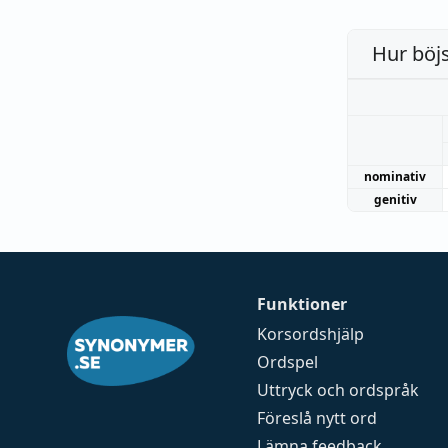
Hur böj
nominativ
genitiv
Funktioner
Korsordshjälp
Ordspel
Uttryck och ordspråk
Föreslå nytt ord
Lämna feedback