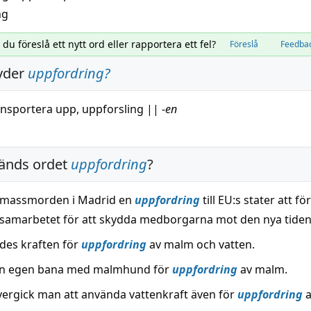
ng
l du föreslå ett nytt ord eller rapportera ett fel?
Föreslå
Feedba
yder
uppfordring
?
ansportera
upp,
uppforsling
||
-
en
änds ordet
uppfordring
?
 massmorden i Madrid en
uppfordring
till EU:s stater att fö
samarbetet för att skydda medborgarna mot den nya tidens
ades kraften för
uppfordring
av malm och vatten.
en egen bana med malmhund för
uppfordring
av malm.
vergick man att använda vattenkraft även för
uppfordring
a