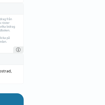
idrag från
 röster
vilka bidrag
rdboken.
licka på
edan.
ostrad
,