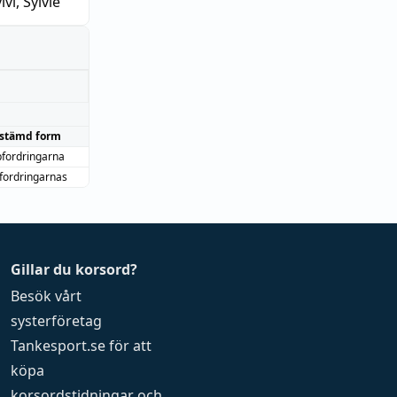
lvi, Sylvie
stämd form
fordringarna
fordringarnas
Gillar du korsord?
Besök vårt
systerföretag
Tankesport.se
för att
köpa
korsordstidningar
och