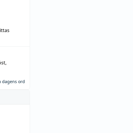
ittas
öst
,
m dagens ord