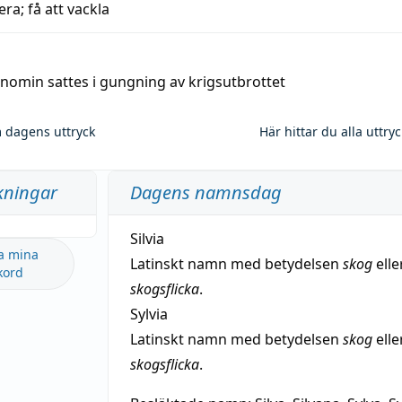
era; få att vackla
nomin sattes i gungning av krigsutbrottet
 dagens uttryck
Här hittar du alla uttry
kningar
Dagens namnsdag
Silvia
a mina
Latinskt namn med betydelsen
skog
elle
kord
skogsflicka
.
Sylvia
Latinskt namn med betydelsen
skog
elle
skogsflicka
.