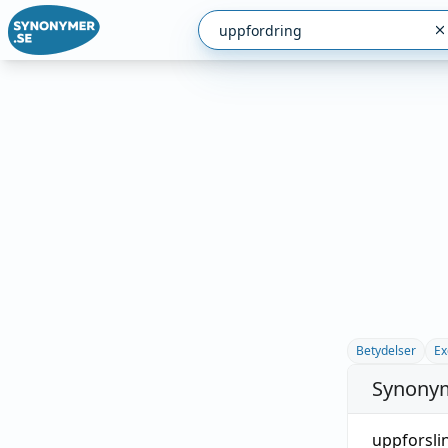
Betydelser
Ex
Synonym
uppforsli