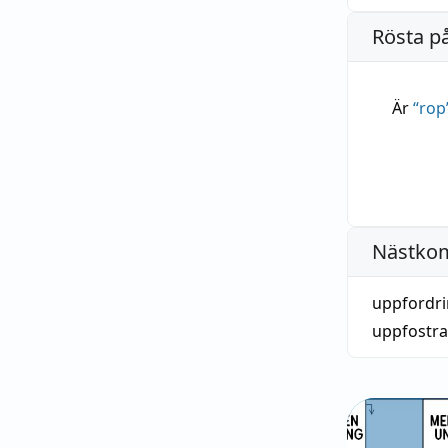
Rösta p
Är
“
rop
Nästko
uppfordri
uppfostr