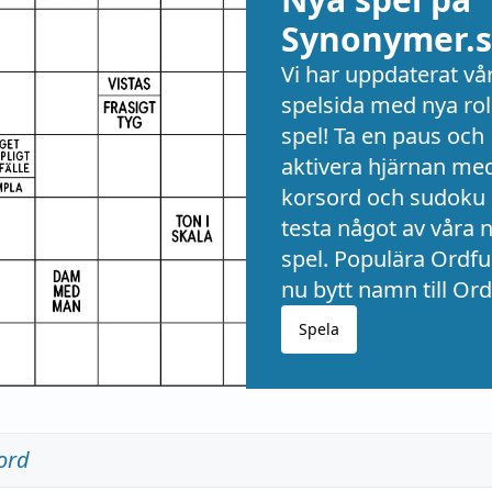
Synonymer.s
Vi har uppdaterat vå
spelsida med nya rol
spel! Ta en paus och
aktivera hjärnan me
korsord och sudoku 
testa något av våra 
spel. Populära Ordful
nu bytt namn till Ord
Spela
ord