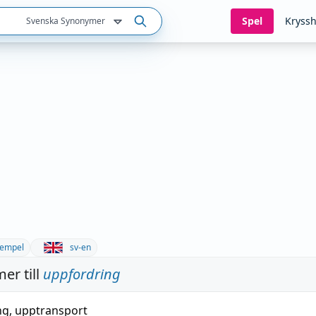
Spel
Kryssh
Svenska Synonymer
empel
sv-en
er till
uppfordring
ng
, upptransport