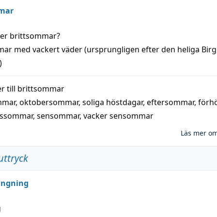
mar
der
brittsommar
?
mar
med
vackert
väder
(
ursprungligen
efter den heliga Birg
)
 till
brittsommar
mmar
,
oktobersommar
,
soliga höstdagar
,
eftersommar
,
förh
nssommar
,
sensommar
,
vacker sensommar
Läs mer o
uttryck
ungning
g