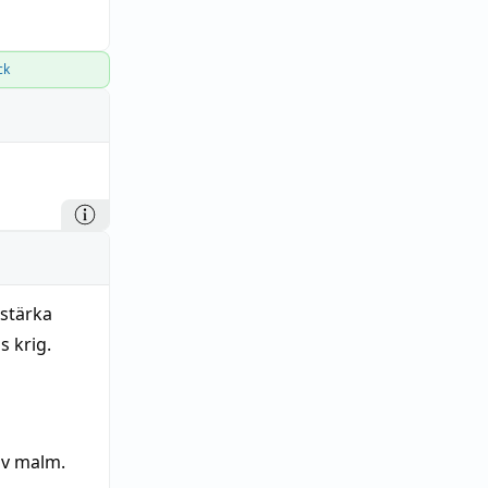
ck
rstärka
 krig.
v malm.