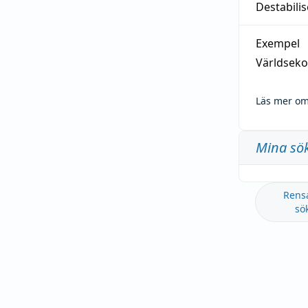
Destabilis
Exempel
Världseko
Läs mer om
Mina sö
Rens
sö