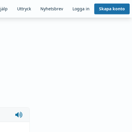
jälp
Uttryck
Nyhetsbrev
Logga in
Skapa konto