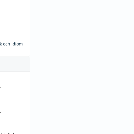
ck och idiom
r
r