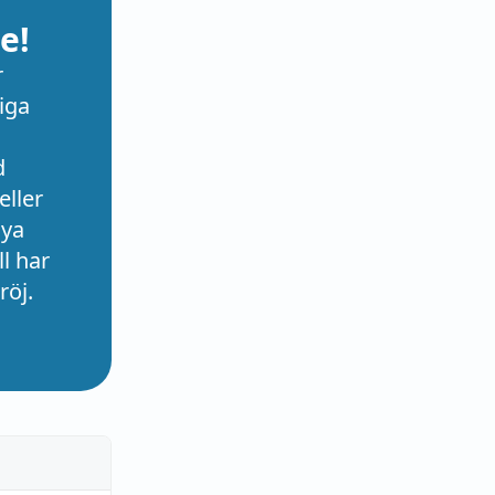
e!
r
iga
d
eller
nya
l har
röj.