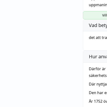
uppmani
Vil
Vad bet
det att
tr
Hur anv
Därför är
säkerhets
Där nyttj
Den har 
År 1752 ö