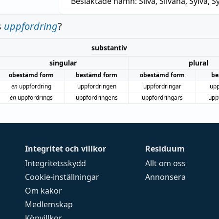
Besläktade namn:
Silva, Silvana, Sylva, Sy
s
uppfordring
?
substantiv
singular
plural
obestämd form
bestämd form
obestämd form
be
en
uppfordring
uppfordringen
uppfordringar
upp
en
uppfordrings
uppfordringens
uppfordringars
upp
Integritet och villkor
Residuum
Integritetsskydd
Allt om oss
Cookie-inställningar
Annonsera
Om kakor
Medlemskap
Köpvillkor