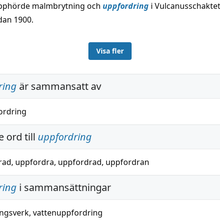
upphörde malmbrytning och
uppfordring
i Vulcanusschakte
dan 1900.
Visa fler
ring
är sammansatt av
ordring
 ord till
uppfordring
rad
,
uppfordra
,
uppfordrad
,
uppfordran
ring
i sammansättningar
ngsverk
,
vattenuppfordring