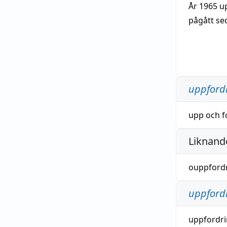
År 1965 
pågått se
uppford
upp
och
f
Liknande
ouppford
uppford
uppfordri