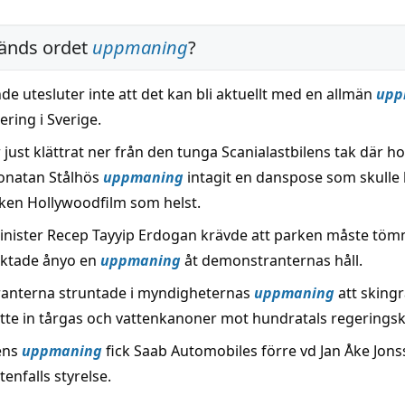
änds ordet
uppmaning
?
de utesluter inte att det kan bli aktuellt med en allmän
upp
ring i Sverige.
 just klättrat ner från den tunga Scanialastbilens tak där h
Jonatan Stålhös
uppmaning
intagit en danspose som skulle
ilken Hollywoodfilm som helst.
nister Recep Tayyip Erdogan krävde att parken måste tö
riktade ånyo en
uppmaning
åt demonstranternas håll.
anterna struntade i myndigheternas
uppmaning
att skingr
atte in tårgas och vattenkanoner mot hundratals regeringskr
ens
uppmaning
fick Saab Automobiles förre vd Jan Åke Jons
enfalls styrelse.