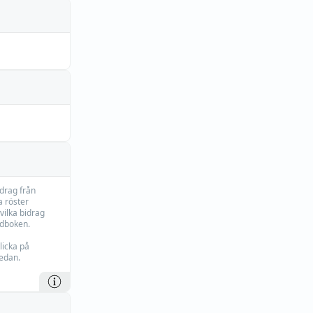
idrag från
 röster
vilka bidrag
rdboken.
licka på
edan.