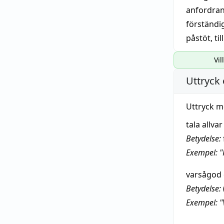
anfordra
förständi
påstöt
,
ti
Vil
Uttryck 
Uttryck m
tala allv
Betydelse:
Exempel: "
varsågod o
Betydelse:
Exempel: "