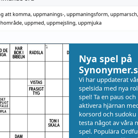
g att komma
,
uppmanings-
,
uppmaningsform
,
uppmarsch
chområde
,
uppmed
,
uppmejsling
,
uppmjuka
Nya spel på
Synonymer.s
Vi har uppdaterat vå
spelsida med nya rol
spel! Ta en paus och
aktivera hjärnan me
korsord och sudoku 
testa något av våra 
spel. Populära Ordful