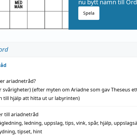
nu bytt namn till Ord
Spela
ord
råd
der
ariadnetråd
?
r svårigheter) (efter myten om Ariadne som gav Theseus et
 till
hjälp
att
hitta
ut ur labyrinten)
 till
ariadnetråd
ägledning
,
ledning
,
uppslag
,
tips
,
vink
,
spår
,
hjälp
,
uppslags
ydning,
tipset
,
hint