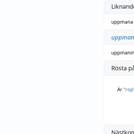
Liknande
uppmana
uppman
uppmani
Rösta p
Är
“
rop
Nästko