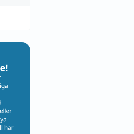
,
e!
r
iga
d
eller
nya
l har