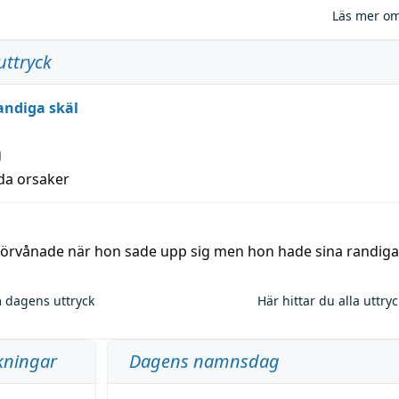
Läs mer o
uttryck
andiga skäl
g
lda orsaker
 förvånade när hon sade upp sig men hon hade sina randiga
 dagens uttryck
Här hittar du alla uttry
kningar
Dagens namnsdag