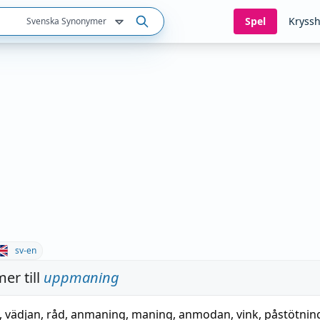
Spel
Kryssh
Svenska Synonymer
sv-en
er till
uppmaning
,
vädjan
,
råd
,
anmaning
,
maning
,
anmodan
,
vink
,
påstötnin