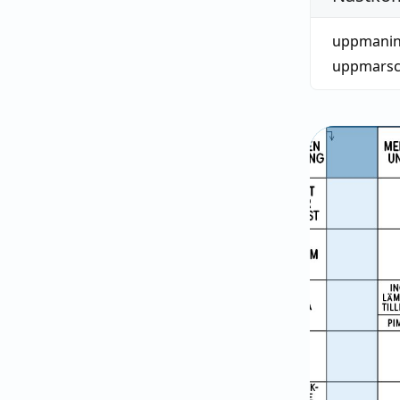
uppmanin
uppmars