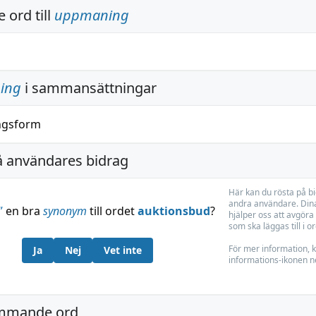
 ord till
uppmaning
ing
i sammansättningar
ngsform
å användares bidrag
Här kan du rösta på b
andra användare. Dina
”
en bra
synonym
till ordet
auktionsbud
?
hjälper oss att avgöra 
som ska läggas till i o
För mer information, k
Ja
Nej
Vet inte
informations-ikonen n
mmande ord