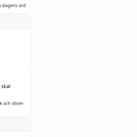
m dagens ord
 skäl
ck och idiom