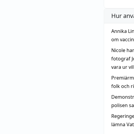
Hur anv
Annika Lin
om vaccine
Nicole har
fotograf 
vara ur v
Premiärmi
folk och 
Demonstr
polisen s
Regering
lämna Vatt