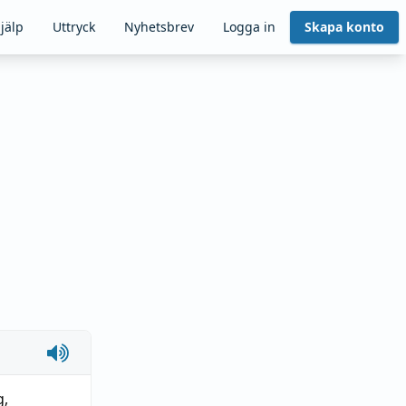
jälp
Uttryck
Nyhetsbrev
Logga in
Skapa konto
g
,