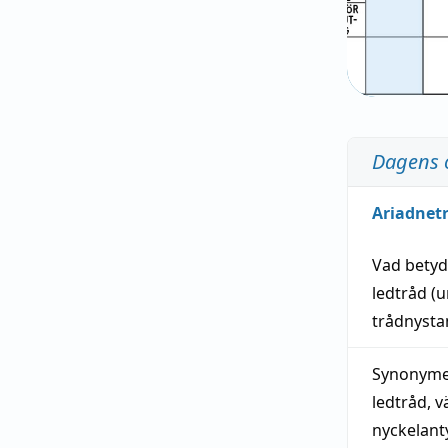
Dagens 
Ariadnet
Vad bety
ledtråd
(u
trådnystan
Synonymer
ledtråd
,
v
nyckelant