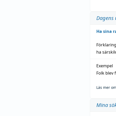
Dagens 
Ha sina r
Förklarin
ha särski
Exempel
Folk blev
Läs mer om
Mina sö