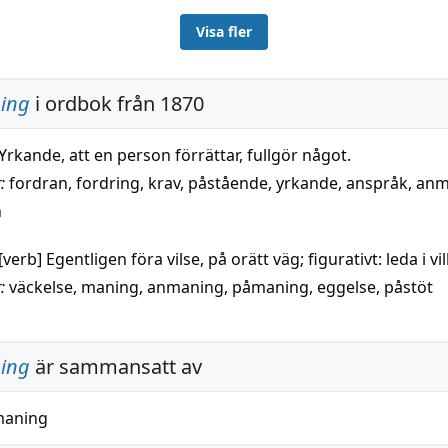
Visa fler
ing
i ordbok från 1870
Yrkande, att en person förrättar, fullgör något.
:
fordran
,
fordring
,
krav
,
påstående
,
yrkande
,
anspråk
,
anm
n
[verb] Egentligen föra vilse, på orätt väg; figurativt: leda i vil
:
väckelse
,
maning
,
anmaning
,
påmaning
,
eggelse
,
påstöt
ing
är sammansatt av
aning