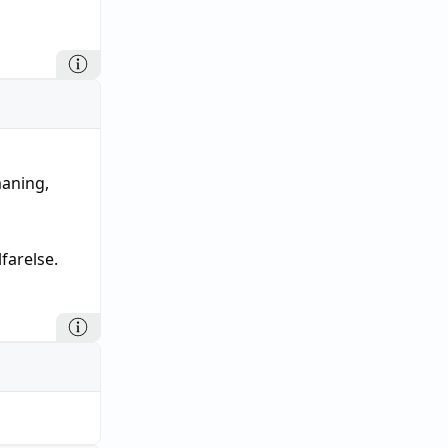
aning
,
lfarelse.