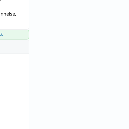
nnelse
,
ck