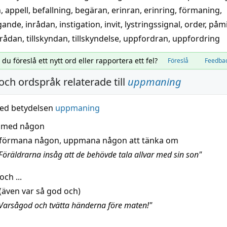
n
,
appell
,
befallning
,
begäran
,
erinran
,
erinring
,
förmaning
,
gande
,
inrådan
,
instigation
,
invit
,
lystringssignal
,
order
,
påmi
llrådan
,
tillskyndan
,
tillskyndelse
,
uppfordran
,
uppfordring
l du föreslå ett nytt ord eller rapportera ett fel?
Föreslå
Feedba
och ordspråk relaterade till
uppmaning
ed betydelsen
uppmaning
ar med någon
förmana någon, uppmana någon att tänka om
Föräldrarna insåg att de behövde tala allvar med sin son"
ch ...
(även var så god och)
Varsågod och tvätta händerna före maten!"