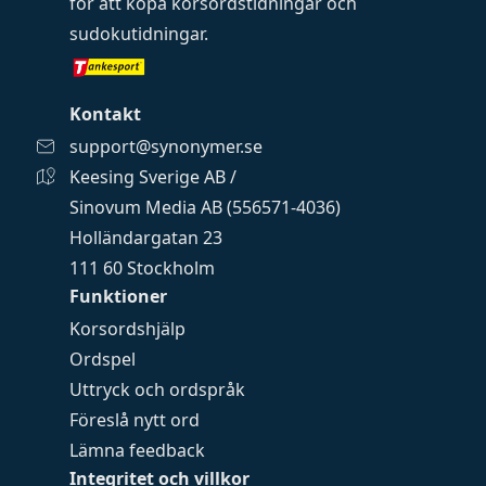
för att köpa
korsordstidningar
och
sudokutidningar
.
Kontakt
support@synonymer.se
Keesing Sverige AB /
Sinovum Media AB (556571-4036)
Holländargatan 23
111 60 Stockholm
Funktioner
Korsordshjälp
Ordspel
Uttryck och ordspråk
Föreslå nytt ord
Lämna feedback
Integritet och villkor