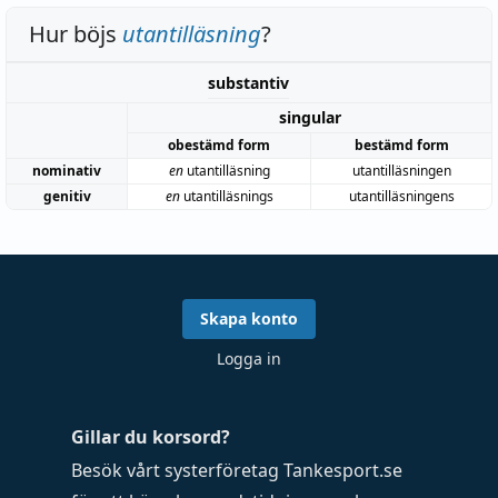
Hur böjs
utantilläsning
?
substantiv
singular
obestämd form
bestämd form
nominativ
en
utantilläsning
utantilläsningen
genitiv
en
utantilläsnings
utantilläsningens
Skapa konto
Logga in
Gillar du korsord?
Besök vårt systerföretag
Tankesport.se