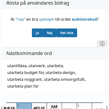
Rösta på användares bidrag
Är
“
rop
”
en bra
synonym
till ordet
auktionsbud
?
Ja
Nej
Vet inte
Nästkommande ord
utantilläxa
,
utanverk
,
utarbeta
,
utarbeta budget för
,
utarbeta design
,
utarbeta noggrant
,
utarbeta omsorgsfullt
,
utarbeta plan för