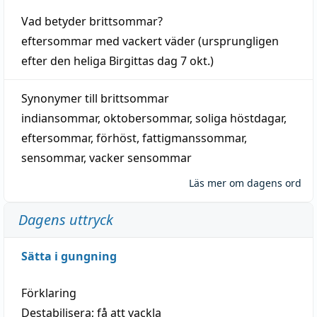
Vad betyder
brittsommar
?
eftersommar
med
vackert
väder
(
ursprungligen
efter den heliga Birgittas
dag
7 okt.)
Synonymer till
brittsommar
indiansommar
,
oktobersommar
,
soliga höstdagar
,
eftersommar
,
förhöst
,
fattigmanssommar
,
sensommar
,
vacker sensommar
Läs mer om dagens ord
Dagens uttryck
Sätta i gungning
Förklaring
Destabilisera; få att vackla