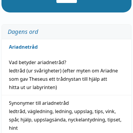
Dagens ord
Ariadnetråd
Vad betyder
ariadnetråd
?
ledtråd
(ur svårigheter) (efter myten om Ariadne
som gav Theseus ett trådnystan till
hjälp
att
hitta
ut ur labyrinten)
Synonymer till
ariadnetråd
ledtråd
,
vägledning
,
ledning
,
uppslag
,
tips
,
vink
,
spår
,
hjälp
,
uppslagsända
, nyckelantydning,
tipset
,
hint