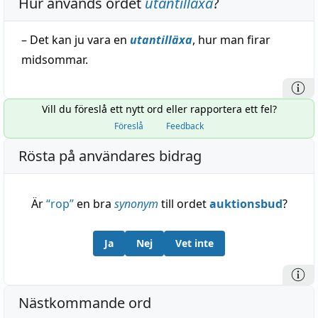
Hur används ordet
utantilläxa
?
– Det kan ju vara en
utantilläxa
, hur man firar
midsommar.
Vill du föreslå ett nytt ord eller rapportera ett fel?
Föreslå
Feedback
Rösta på användares bidrag
Är
“
rop
”
en bra
synonym
till ordet
auktionsbud
?
Ja
Nej
Vet inte
Nästkommande ord