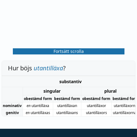
Fortsätt scrolla
Hur böjs
utantilläxa
?
substantiv
singular
plural
obestämd form
bestämd form
obestämd form
bestämd for
nominativ
en
utantilläxa
utantilläxan
utantilläxor
utantilläxorn
genitiv
en
utantilläxas
utantilläxans
utantilläxors
utantilläxorna