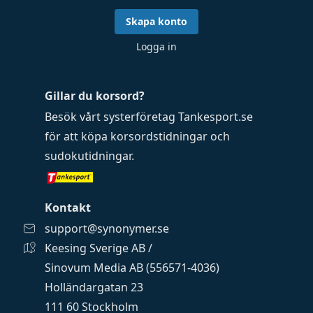
Skapa konto
Logga in
Gillar du korsord?
Besök vårt systerföretag
Tankesport.se
för att köpa
korsordstidningar
och
sudokutidningar
.
Kontakt
support@synonymer.se
Keesing Sverige AB /
Sinovum Media AB (556571-4036)
Holländargatan 23
111 60 Stockholm