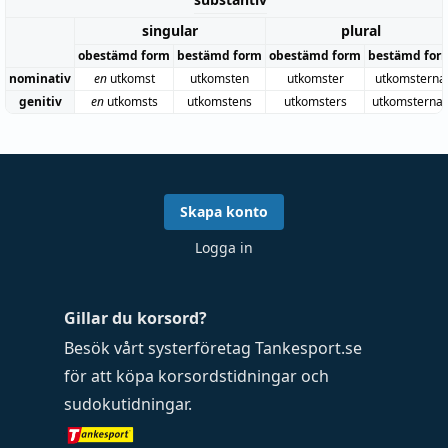
singular
plural
obestämd form
bestämd form
obestämd form
bestämd for
nominativ
en
utkomst
utkomsten
utkomster
utkomsterna
genitiv
en
utkomsts
utkomstens
utkomsters
utkomsterna
Skapa konto
Logga in
Gillar du korsord?
Besök vårt systerföretag
Tankesport.se
för att köpa
korsordstidningar
och
sudokutidningar
.