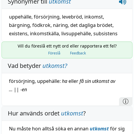
Synonymer till
utkomst
uppehälle
,
försörjning
,
levebröd
,
inkomst
,
bärgning
,
födkrok
,
näring
,
det dagliga brödet
,
existens
,
inkomstkälla
,
livsuppehälle
,
subsistens
Vill du föreslå ett nytt ord eller rapportera ett fel?
Föreslå
Feedback
Vad betyder
utkomst
?
försörjning
,
uppehälle
:
ha
eller
få sin utkomst av
...
||
-
en
Hur används ordet
utkomst
?
Nu måste hon alltså söka en annan
utkomst
för sig