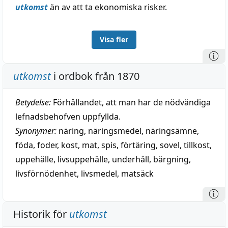
utkomst
än av att ta ekonomiska risker.
Visa fler
utkomst
i ordbok från 1870
Betydelse:
Förhållandet, att man har de nödvändiga
lefnadsbehofven uppfyllda.
Synonymer:
näring
,
näringsmedel
,
näringsämne
,
föda
,
foder
,
kost
,
mat
,
spis
,
förtäring
,
sovel
,
tillkost
,
uppehälle
,
livsuppehälle
,
underhåll
,
bärgning
,
livsförnödenhet
,
livsmedel
,
matsäck
Historik för
utkomst