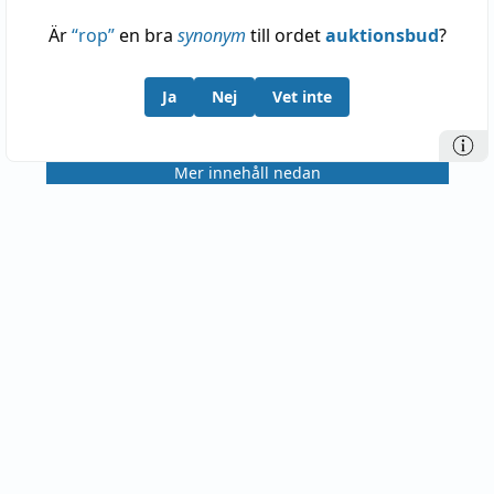
Är
“
rop
”
en bra
synonym
till ordet
auktionsbud
?
Ja
Nej
Vet inte
Mer innehåll nedan