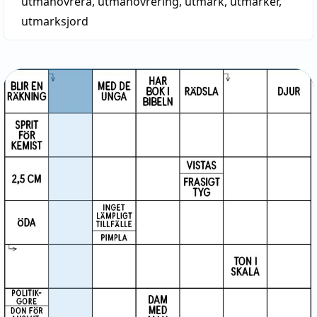
utmanövrera
,
utmanövrering
,
utmark
,
utmarker
,
utmarksjord