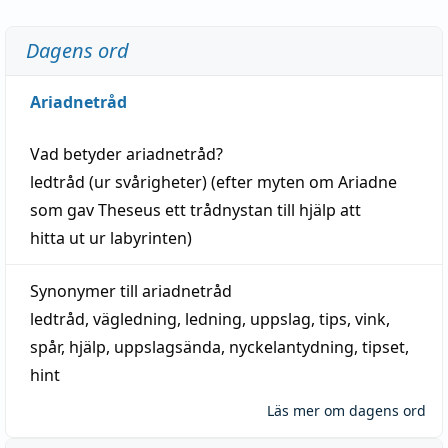
Dagens ord
Ariadnetråd
Vad betyder
ariadnetråd
?
ledtråd
(ur svårigheter) (efter myten om Ariadne
som gav Theseus ett trådnystan till
hjälp
att
hitta
ut ur labyrinten)
Synonymer till
ariadnetråd
ledtråd
,
vägledning
,
ledning
,
uppslag
,
tips
,
vink
,
spår
,
hjälp
,
uppslagsända
, nyckelantydning,
tipset
,
hint
Läs mer om dagens ord