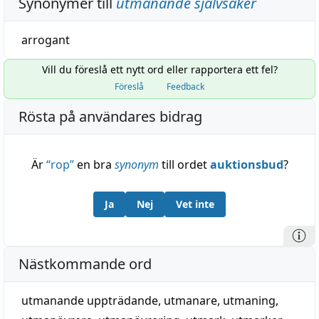
Synonymer till
utmanande självsäker
arrogant
Vill du föreslå ett nytt ord eller rapportera ett fel?
Föreslå
Feedback
Rösta på användares bidrag
Är
“
rop
”
en bra
synonym
till ordet
auktionsbud
?
Ja
Nej
Vet inte
Nästkommande ord
utmanande uppträdande
,
utmanare
,
utmaning
,