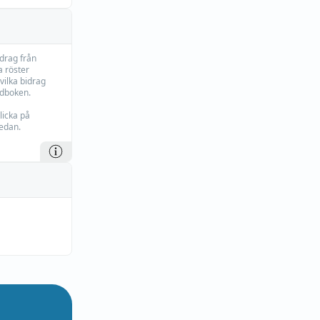
idrag från
 röster
vilka bidrag
rdboken.
licka på
edan.