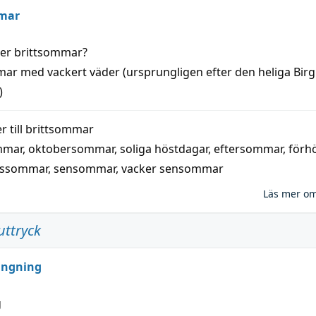
mar
der
brittsommar
?
mar
med
vackert
väder
(
ursprungligen
efter den heliga Birg
)
 till
brittsommar
mmar
,
oktobersommar
,
soliga höstdagar
,
eftersommar
,
förh
nssommar
,
sensommar
,
vacker sensommar
Läs mer o
uttryck
ungning
g