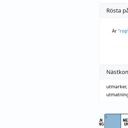
Rösta p
Är
“
rop
Nästko
utmarker
utmatnin