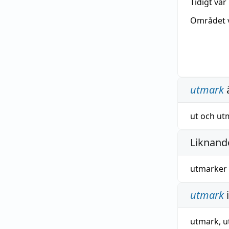
Tidigt va
Området 
utmark
ut
och
ut
Liknande
utmarker
utmark
utmark
,
u