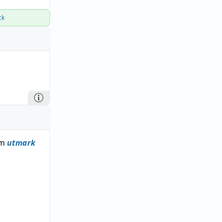
ck
om
utmark