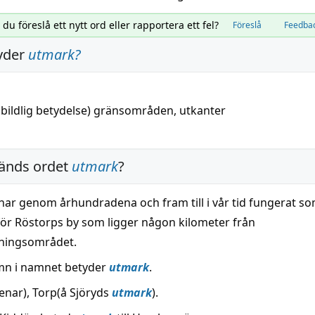
l du föreslå ett nytt ord eller rapportera ett fel?
Föreslå
Feedba
yder
utmark
?
,
bildlig
betydelse) gränsområden, utkanter
änds ordet
utmark
?
ar genom århundradena och fram till i vår tid fungerat s
för Röstorps by som ligger någon kilometer från
ningsområdet.
mn i namnet betyder
utmark
.
tenar), Torp(å Sjöryds
utmark
).