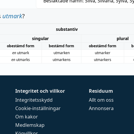
Besläktade namn:
Silva, Silvana, Sylva, Sy
s
utmark
?
substantiv
singular
plural
obestämd form
bestämd form
obestämd form
b
en
utmark
utmarken
utmarker
en
utmarks
utmarkens
utmarkers
Integritet och villkor
Residuum
Integritetsskydd
Allt om oss
Cookie-inställningar
Annonsera
Om kakor
Medlemskap
Köpvillkor