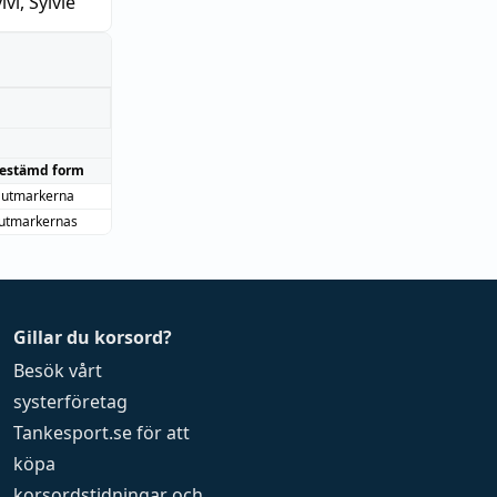
lvi, Sylvie
estämd form
utmarkerna
utmarkernas
Gillar du korsord?
Besök vårt
systerföretag
Tankesport.se
för att
köpa
korsordstidningar
och