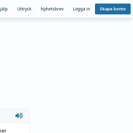
jälp
Uttryck
Nyhetsbrev
Logga in
Skapa konto
ker