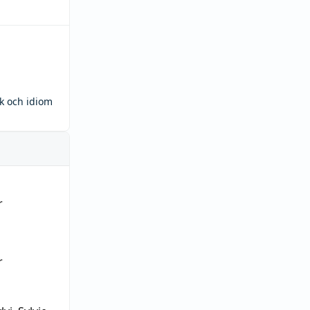
ck och idiom
r
r