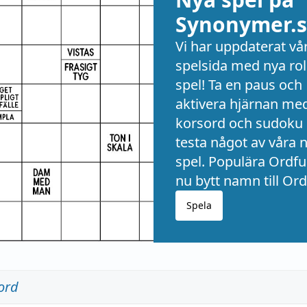
Synonymer.s
Vi har uppdaterat vå
spelsida med nya rol
spel! Ta en paus och
aktivera hjärnan me
korsord och sudoku 
testa något av våra 
spel. Populära Ordful
nu bytt namn till Ord
Spela
ord