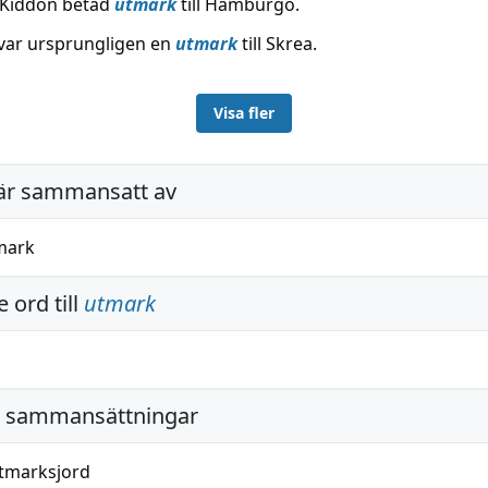
r Kiddön betad
utmark
till Hamburgö.
var ursprungligen en
utmark
till Skrea.
Visa fler
är sammansatt av
mark
 ord till
utmark
i sammansättningar
tmarksjord