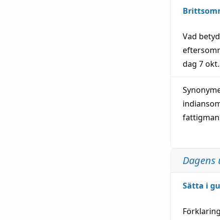
Brittsom
Vad bety
eftersom
dag
7 okt.
Synonymer
indianso
fattigma
Dagens 
Sätta i g
Förklarin