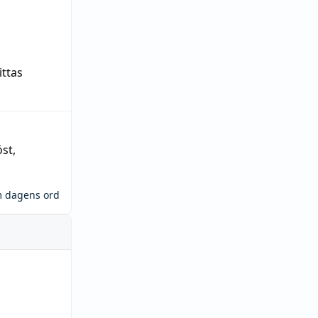
ittas
öst
,
m dagens ord