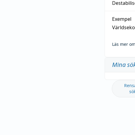
Destabilis
Exempel
Världseko
Läs mer om
Mina sö
Rens
sö