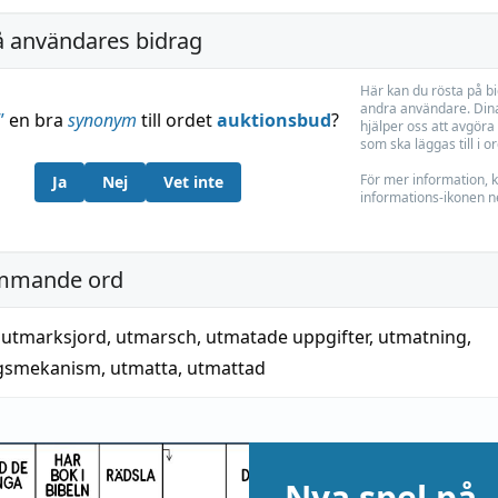
å användares bidrag
Här kan du rösta på b
andra användare. Dina
”
en bra
synonym
till ordet
auktionsbud
?
hjälper oss att avgöra 
som ska läggas till i o
För mer information, k
Ja
Nej
Vet inte
informations-ikonen n
mmande ord
,
utmarksjord
,
utmarsch
,
utmatade uppgifter
,
utmatning
,
gsmekanism
,
utmatta
,
utmattad
Nya spel på