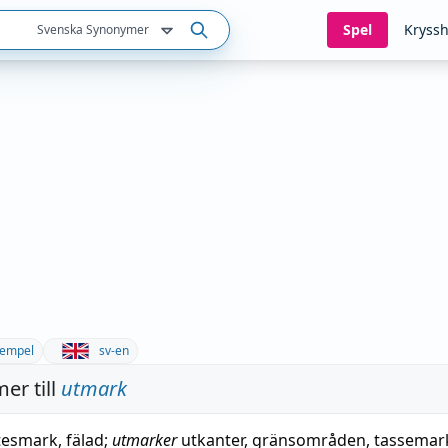
Spel
Kryssh
Svenska Synonymer
empel
sv-en
er till
utmark
tesmark
,
fälad
;
utmarker
utkanter
,
gränsområden
,
tassemar