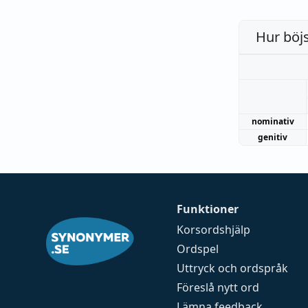
Hur böj
nominativ
genitiv
Funktioner
Korsordshjälp
Ordspel
Uttryck och ordspråk
Föreslå nytt ord
Lämna feedback