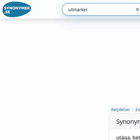
Betydelser
Ex
Synonym
utäga
,
be