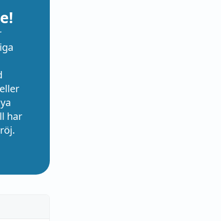
e!
r
iga
d
eller
nya
l har
röj.