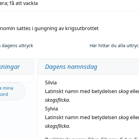
era; få att vackla
nomin sattes i gungning av krigsutbrottet
 dagens uttryck
Här hittar du alla uttry
kningar
Dagens namnsdag
Silvia
a mina
Latinskt namn med betydelsen
skog
elle
kord
skogsflicka
.
Sylvia
Latinskt namn med betydelsen
skog
elle
skogsflicka
.