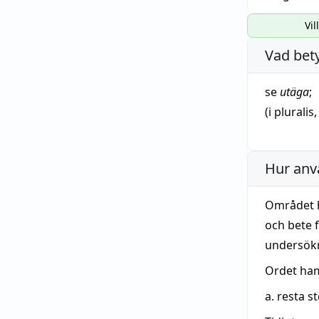
Vil
Vad bet
se
utäga
;
(i
pluralis
Hur anv
Området h
och bete 
undersök
Ordet ha
a. resta s