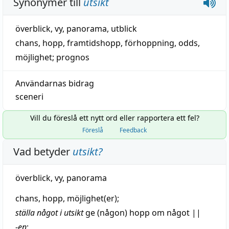
Synonymer till
utsikt
överblick
,
vy
,
panorama
,
utblick
chans
,
hopp
,
framtidshopp
,
förhoppning
,
odds
,
möjlighet
;
prognos
Användarnas bidrag
sceneri
Vill du föreslå ett nytt ord eller rapportera ett fel?
Föreslå
Feedback
Vad betyder
utsikt
?
överblick
,
vy
,
panorama
chans
,
hopp
,
möjlighet
(er);
ställa
något i utsikt
ge (någon)
hopp
om något
||
-
en
;