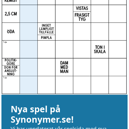
Nya spel på
Synonymer.se!
Vi har uppdaterat vår spelsida med nya