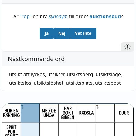
Är
“
rop
”
en bra
synonym
till ordet
auktionsbud
?
Ja
Nej
Vet inte
Nästkommande ord
utsikt att lyckas
,
utsikter
,
utsiktsberg
,
utsiktsläge
,
utsiktslös
,
utsiktslöshet
,
utsiktsplats
,
utsiktspost