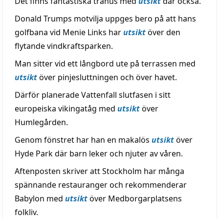
Det finns fantastiska trähus med
utsikt
där också.
Donald Trumps motvilja uppges bero på att hans
golfbana vid Menie Links har
utsikt
över den
flytande vindkraftsparken.
Man sitter vid ett långbord ute på terrassen med
utsikt
över pinjesluttningen och över havet.
Därför planerade Vattenfall slutfasen i sitt
europeiska vikingatåg med
utsikt
över
Humlegården.
Genom fönstret har han en makalös
utsikt
över
Hyde Park där barn leker och njuter av våren.
Aftenposten skriver att Stockholm har många
spännande restauranger och rekommenderar
Babylon med
utsikt
över Medborgarplatsens
folkliv.