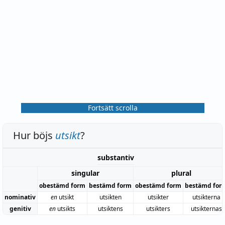
Fortsätt scrolla
Hur böjs
utsikt
?
substantiv
singular
plural
obestämd form
bestämd form
obestämd form
bestämd for
nominativ
en
utsikt
utsikten
utsikter
utsikterna
genitiv
en
utsikts
utsiktens
utsikters
utsikternas