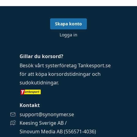
Skapa konto
Logga in
Gillar du korsord?
Besök vårt systerföretag
Tankesport.se
för att köpa
korsordstidningar
och
sudokutidningar
.
Kontakt
support@synonymer.se
Keesing Sverige AB /
Sinovum Media AB (556571-4036)