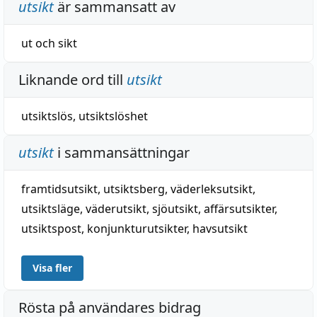
utsikt
är sammansatt av
ut
och
sikt
Liknande ord till
utsikt
utsiktslös
,
utsiktslöshet
utsikt
i sammansättningar
framtidsutsikt
,
utsiktsberg
,
väderleksutsikt
,
utsiktsläge
,
väderutsikt
,
sjöutsikt
,
affärsutsikter
,
utsiktspost
,
konjunkturutsikter
,
havsutsikt
Visa fler
Rösta på användares bidrag