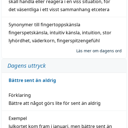
skall
handla
eller
reagera
i en viss
situation
, för
det väsentliga i ett visst
sammanhang
etcetera
Synonymer till
fingertoppskänsla
fingerspetskänsla
,
intuitiv känsla
,
intuition
,
stor
lyhördhet
,
väderkorn
,
fingerspitzengefühl
Läs mer om dagens ord
Dagens uttryck
Bättre sent än aldrig
Förklaring
Bättre att något görs lite för sent än aldrig
Exempel
Julkortet kom fram i januari, men bättre sent än