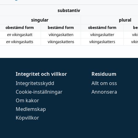
substantiv
singular
plural
obestämd form
bestämd form
obestämd form
be
en
vikingaskatt
vikingaskatten
vikingaskatter
vik
en
vikingaskatts
vikingaskattens
vikingaskatters
vik
Integritet och villkor
Residuum
Integritetsskydd
Allt om oss
Cookie-inställningar
Annonsera
Om kakor
Medlemskap
Köpvillkor