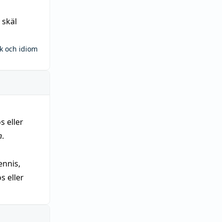
 skäl
ck och idiom
s eller
n
.
nnis,
 eller