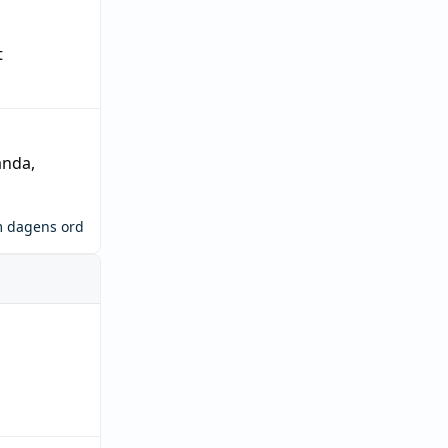
t
ända
,
m dagens ord