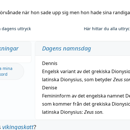
 förvånade när hon sade upp sig men hon hade sina randiga
 dagens uttryck
Här hittar du alla uttry
kningar
Dagens namnsdag
Dennis
a mina
Engelsk variant av det grekiska Dionysio
kord
latinska Dionysius, som betyder
Zeus so
Denise
Femininform av det engelska namnet De
som kommer från det grekiska Dionysios
latinska Dionysius:
Zeus son
.
s
vikingaskatt
?