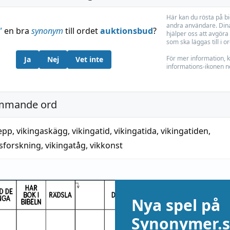
Här kan du rösta på b
andra användare. Dina
”
en bra
synonym
till ordet
auktionsbud
?
hjälper oss att avgöra 
som ska läggas till i o
För mer information, k
Ja
Nej
Vet inte
informations-ikonen n
mmande ord
epp
,
vikingaskägg
,
vikingatid
,
vikingatida
,
vikingatiden
,
dsforskning
,
vikingatåg
,
vikkonst
Nya spel på
Synonymer.s