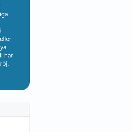
r
iga
d
eller
nya
l har
röj.