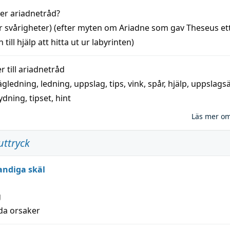
der
ariadnetråd
?
r svårigheter) (efter myten om Ariadne som gav Theseus et
 till
hjälp
att
hitta
ut ur labyrinten)
 till
ariadnetråd
ägledning
,
ledning
,
uppslag
,
tips
,
vink
,
spår
,
hjälp
,
uppslags
ydning,
tipset
,
hint
Läs mer o
uttryck
andiga skäl
g
lda orsaker