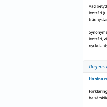
Vad bety
ledtråd
(u
trådnystan
Synonymer
ledtråd
,
v
nyckelant
Dagens 
Ha sina r
Förklarin
ha särski