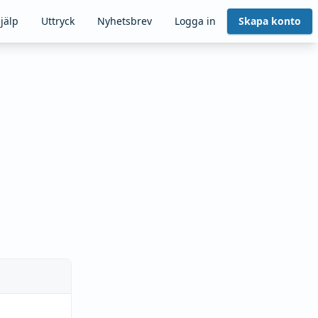
jälp
Uttryck
Nyhetsbrev
Logga in
Skapa konto