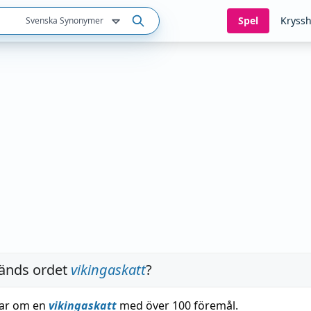
Spel
Kryssh
Svenska Synonymer
änds ordet
vikingaskatt
?
lar om en
vikingaskatt
med över 100 föremål.