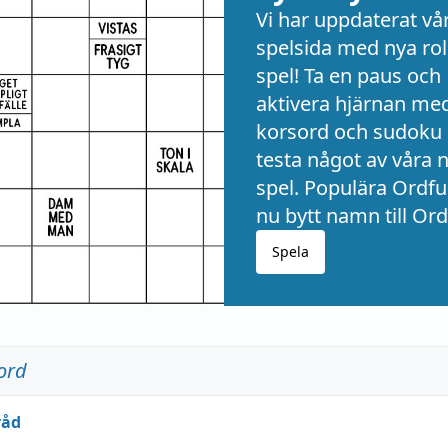
Vi har uppdaterat vå
spelsida med nya rol
spel! Ta en paus och
aktivera hjärnan me
korsord och sudoku 
testa något av våra 
spel. Populära Ordful
nu bytt namn till Ord
Spela
ord
råd