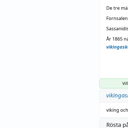
De tre mä
Fornsalen
Sassanidi
År 1865 n
vikingask
Vil
vikingas
viking
oc
Rösta p