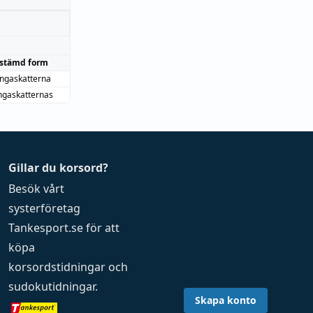
stämd form
ingaskatterna
ingaskatternas
Gillar du korsord?
Besök vårt
systerföretag
Tankesport.se
för att
köpa
korsordstidningar
och
sudokutidningar
.
Skapa konto