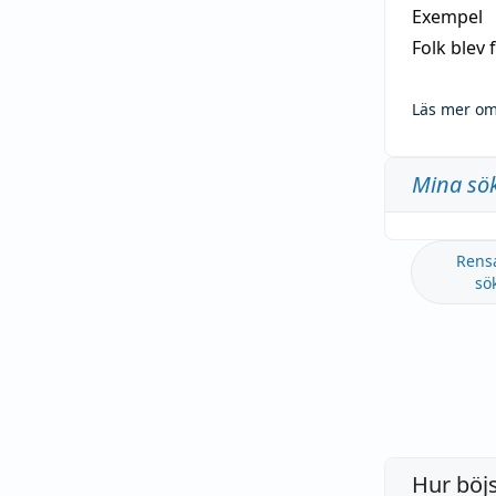
Exempel
Folk blev
Läs mer om
Mina sö
Rens
sö
Hur böj