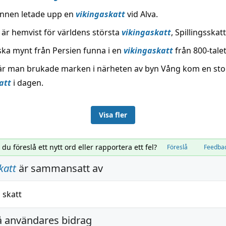
nnen letade upp en
vikingaskatt
vid Alva.
 är hemvist för världens största
vikingaskatt
, Spillingsskat
ska mynt från Persien funna i en
vikingaskatt
från 800-talet
är man brukade marken i närheten av byn Vång kom en sto
att
i dagen.
Visa fler
l du föreslå ett nytt ord eller rapportera ett fel?
Föreslå
Feedba
katt
är sammansatt av
h
skatt
å användares bidrag