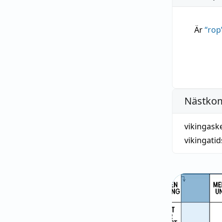
Är
“
rop
Nästko
vikingask
vikingati