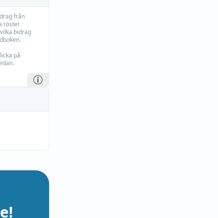
idrag från
 röster
vilka bidrag
rdboken.
licka på
edan.
e!