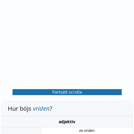
Fortsätt scrolla
Hur böjs
vriden
?
adjektiv
en
vriden