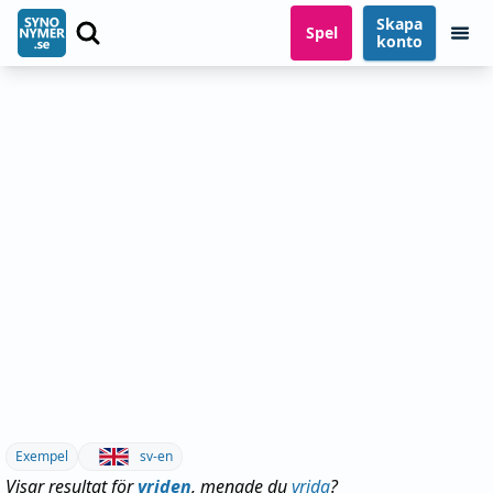
Skapa
Spel
konto
Exempel
sv-en
Visar resultat för
vriden
, menade du
vrida
?