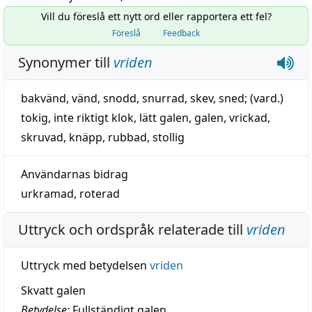
Vill du föreslå ett nytt ord eller rapportera ett fel?
Föreslå
Feedback
Synonymer till
vriden
bakvänd
,
vänd
,
snodd
,
snurrad
,
skev
,
sned
; (vard.)
tokig
,
inte riktigt klok
,
lätt galen
,
galen
,
vrickad
,
skruvad
,
knäpp
,
rubbad
,
stollig
Användarnas bidrag
urkramad
,
roterad
Uttryck och ordspråk relaterade till
vriden
Uttryck med betydelsen
vriden
Skvatt galen
Betydelse:
Fullständigt galen