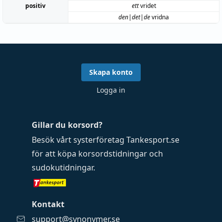
positiv
ett
vridet
den|det|de
vridna
Skapa konto
Logga in
Gillar du korsord?
Besök vårt systerföretag
Tankesport.se
för att köpa
korsordstidningar
och
sudokutidningar
.
Kontakt
support@synonymer.se