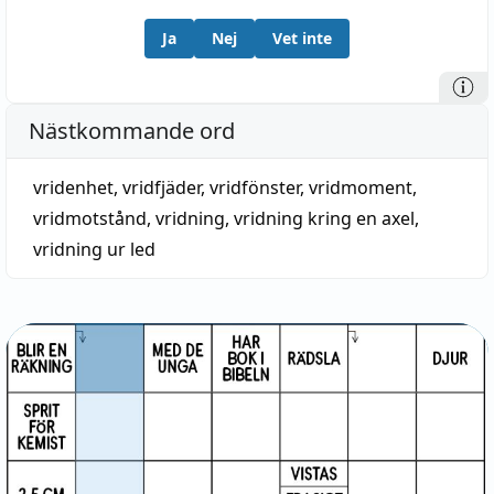
Ja
Nej
Vet inte
Nästkommande ord
vridenhet
,
vridfjäder
,
vridfönster
,
vridmoment
,
vridmotstånd
,
vridning
,
vridning kring en axel
,
vridning ur led