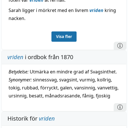
foten var
vriden
åt fel håll.
Sarah ligger i mörkret med en livrem
vriden
kring
nacken.
Visa fler
vriden
i ordbok från 1870
Betydelse:
Utmärka en mindre grad af Svagsinthet.
Synonymer:
sinnessvag
,
svagsint
,
vurmig
,
kollrig
,
tokig
,
rubbad
,
förryckt
,
galen
,
vansinnig
,
vanvettig
,
ursinnig
,
besatt
,
månadsrasande
,
fånig
,
fjoskig
Historik för
vriden