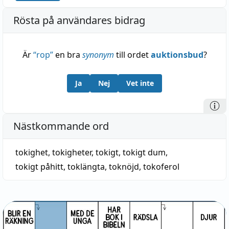
Rösta på användares bidrag
Är
“
rop
”
en bra
synonym
till ordet
auktionsbud
?
Ja
Nej
Vet inte
Nästkommande ord
tokighet
,
tokigheter
,
tokigt
,
tokigt dum
,
tokigt påhitt
,
toklängta
,
toknöjd
,
tokoferol