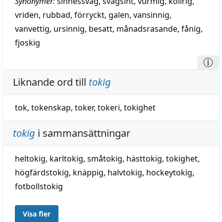
Synonymer:
sinnessvag
,
svagsint
,
vurmig
,
kollrig
,
vriden
,
rubbad
,
förryckt
,
galen
,
vansinnig
,
vanvettig
,
ursinnig
,
besatt
,
månadsrasande
,
fånig
,
fjoskig
Liknande ord till
tokig
tok
,
tokenskap
,
toker
,
tokeri
,
tokighet
tokig
i sammansättningar
heltokig
,
karltokig
,
småtokig
,
hästtokig
,
tokighet
,
högfärdstokig
,
knäppig
,
halvtokig
,
hockeytokig
,
fotbollstokig
Visa fler