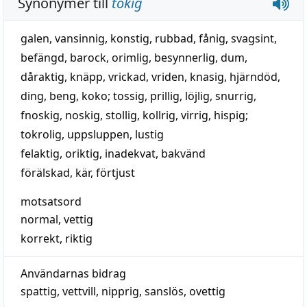
Synonymer till
tokig
galen
,
vansinnig
,
konstig
,
rubbad
,
fånig
,
svagsint
,
befängd
,
barock
,
orimlig
,
besynnerlig
,
dum
,
dåraktig
,
knäpp
,
vrickad
,
vriden
,
knasig
,
hjärndöd
,
ding
,
beng
,
koko
;
tossig
,
prillig
,
löjlig
,
snurrig
,
fnoskig
,
noskig
,
stollig
,
kollrig
,
virrig
,
hispig
;
tokrolig
,
uppsluppen
,
lustig
felaktig
,
oriktig
,
inadekvat
,
bakvänd
förälskad
,
kär
,
förtjust
motsatsord
normal
,
vettig
korrekt
,
riktig
Användarnas bidrag
spattig
,
vettvill
,
nipprig
,
sanslös
,
ovettig