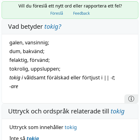
Vill du föreslå ett nytt ord eller rapportera ett fel?
Föreslå
Feedback
Vad betyder
tokig
?
galen
,
vansinnig
;
dum
,
bakvänd
;
felaktig
,
förvänd
;
tokrolig
,
uppsluppen
;
tokig i
våldsamt
förälskad
eller
förtjust
i
||
-t
;
-are
Uttryck och ordspråk relaterade till
tokig
Uttryck som innehåller
tokig
Inte så
tokig