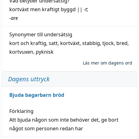
Vad betyder
undersätsig
?
kortväxt
men kraftigt byggd
||
-
t
;
-
are
Synonymer till
undersätsig
kort och kraftig
,
satt
,
kortväxt
,
stabbig
,
tjock
,
bred
,
kortvuxen
,
pyknisk
Läs mer om dagens ord
Dagens uttryck
Bjuda bagarbarn bröd
Förklaring
Att bjuda någon som inte behöver det, ge bort
något som personen redan har