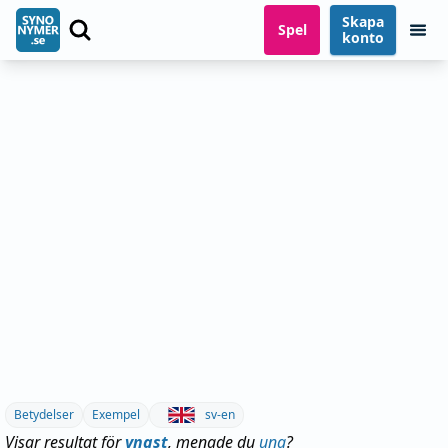
Skapa
Spel
konto
Betydelser
Exempel
sv-en
Visar resultat för
yngst
, menade du
ung
?