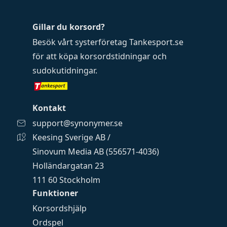
Gillar du korsord?
Besök vårt systerföretag
Tankesport.se
för att köpa
korsordstidningar
och
sudokutidningar
.
Kontakt
support@synonymer.se
Keesing Sverige AB /
Sinovum Media AB (556571-4036)
Holländargatan 23
111 60 Stockholm
Funktioner
Korsordshjälp
Ordspel