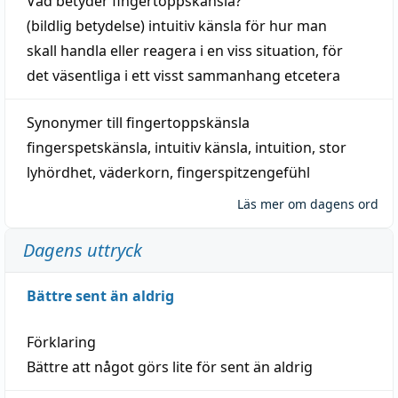
Vad betyder
fingertoppskänsla
?
(
bildlig
betydelse)
intuitiv
känsla
för hur man
skall
handla
eller
reagera
i en viss
situation
, för
det väsentliga i ett visst
sammanhang
etcetera
Synonymer till
fingertoppskänsla
fingerspetskänsla
,
intuitiv känsla
,
intuition
,
stor
lyhördhet
,
väderkorn
,
fingerspitzengefühl
Läs mer om dagens ord
Dagens uttryck
Bättre sent än aldrig
Förklaring
Bättre att något görs lite för sent än aldrig