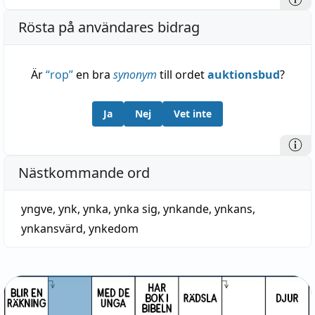
Rösta på användares bidrag
Är
“
rop
”
en bra
synonym
till ordet
auktionsbud
?
Ja
Nej
Vet inte
Nästkommande ord
yngve
,
ynk
,
ynka
,
ynka sig
,
ynkande
,
ynkans
,
ynkansvärd
,
ynkedom