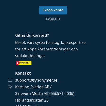
Skapa konto
Logga in
Gillar du korsord?
Besök vårt systerföretag
Tankesport.se
för att köpa
korsordstidningar
och
sudokutidningar
.
Kontakt
support@synonymer.se
Keesing Sverige AB /
Sinovum Media AB (556571-4036)
Holländargatan 23