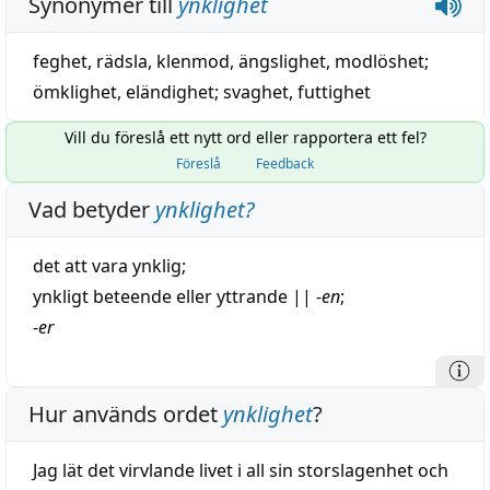
Synonymer till
ynklighet
feghet
,
rädsla
,
klenmod
,
ängslighet
,
modlöshet
;
ömklighet
,
eländighet
;
svaghet
,
futtighet
Vill du föreslå ett nytt ord eller rapportera ett fel?
Föreslå
Feedback
Vad betyder
ynklighet
?
det att vara
ynklig
;
ynkligt
beteende
eller
yttrande
||
-
en
;
-
er
Hur används ordet
ynklighet
?
Jag lät det virvlande livet i all sin storslagenhet och