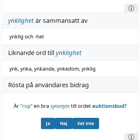
ynklighet
är sammansatt av
ynklig
och
-het
Liknande ord till
ynklighet
ynk
,
ynka
,
ynkande
,
ynkedom
,
ynklig
Rösta på användares bidrag
Är
“
rop
”
en bra
synonym
till ordet
auktionsbud
?
Ja
Nej
Vet inte