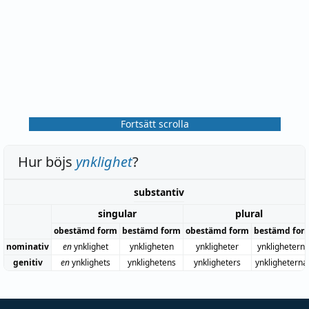
Fortsätt scrolla
Hur böjs
ynklighet
?
substantiv
singular
plural
obestämd form
bestämd form
obestämd form
bestämd for
nominativ
en
ynklighet
ynkligheten
ynkligheter
ynklighetern
genitiv
en
ynklighets
ynklighetens
ynkligheters
ynkligheterna