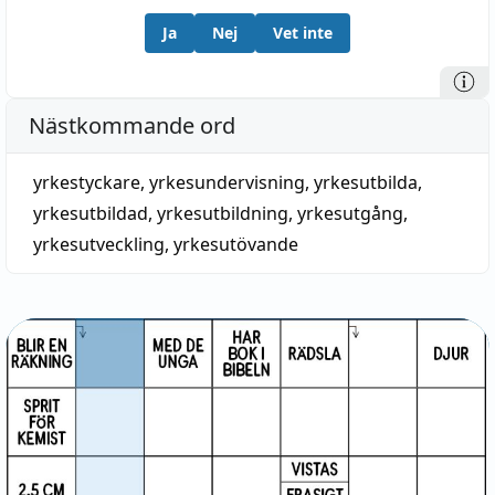
Ja
Nej
Vet inte
Nästkommande ord
yrkestyckare
,
yrkesundervisning
,
yrkesutbilda
,
yrkesutbildad
,
yrkesutbildning
,
yrkesutgång
,
yrkesutveckling
,
yrkesutövande