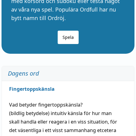
med korsord och sudoku eller testa något
av våra nya spel. Populära Ordfull har nu
bytt namn till Ordröj.
Spela
Dagens ord
Fingertoppskänsla
Vad betyder
fingertoppskänsla
?
(
bildlig
betydelse)
intuitiv
känsla
för hur man
skall
handla
eller
reagera
i en viss
situation
, för
det väsentliga i ett visst
sammanhang
etcetera