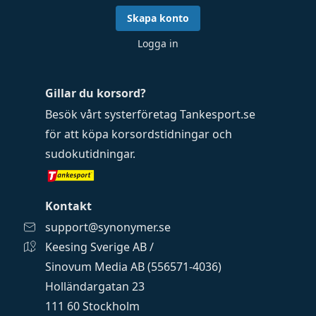
Skapa konto
Logga in
Gillar du korsord?
Besök vårt systerföretag
Tankesport.se
för att köpa
korsordstidningar
och
sudokutidningar
.
Kontakt
support@synonymer.se
Keesing Sverige AB /
Sinovum Media AB (556571-4036)
Holländargatan 23
111 60 Stockholm