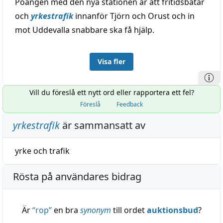
Poängen med den nya stationen är att fritidsbåtar
och
yrkestrafik
innanför Tjörn och Orust och in
mot Uddevalla snabbare ska få hjälp.
Visa fler
Vill du föreslå ett nytt ord eller rapportera ett fel?
Föreslå
Feedback
yrkestrafik
är sammansatt av
yrke
och
trafik
Rösta på användares bidrag
Är
“
rop
”
en bra
synonym
till ordet
auktionsbud
?