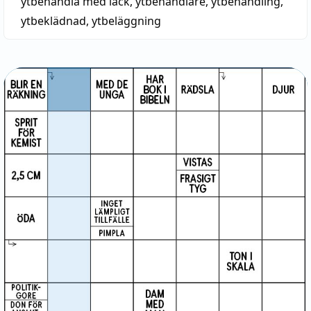
ytbehandla med lack
,
ytbehandlare
,
ytbehandling
,
ytbeklädnad
,
ytbeläggning