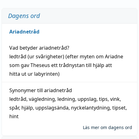
Dagens ord
Ariadnetråd
Vad betyder
ariadnetråd
?
ledtråd
(ur svårigheter) (efter myten om Ariadne
som gav Theseus ett trådnystan till
hjälp
att
hitta
ut ur labyrinten)
Synonymer till
ariadnetråd
ledtråd
,
vägledning
,
ledning
,
uppslag
,
tips
,
vink
,
spår
,
hjälp
,
uppslagsända
, nyckelantydning,
tipset
,
hint
Läs mer om dagens ord