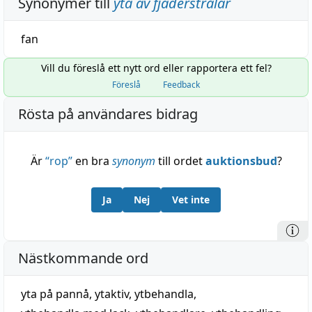
Synonymer till
yta av fjäderstrålar
fan
Vill du föreslå ett nytt ord eller rapportera ett fel?
Föreslå
Feedback
Rösta på användares bidrag
Är
“
rop
”
en bra
synonym
till ordet
auktionsbud
?
Ja
Nej
Vet inte
Nästkommande ord
yta på pannå
,
ytaktiv
,
ytbehandla
,