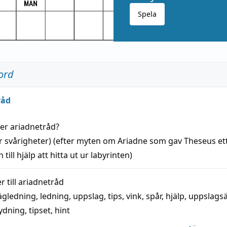
Spela
ord
råd
der
ariadnetråd
?
r svårigheter) (efter myten om Ariadne som gav Theseus et
 till
hjälp
att
hitta
ut ur labyrinten)
 till
ariadnetråd
ägledning
,
ledning
,
uppslag
,
tips
,
vink
,
spår
,
hjälp
,
uppslags
ydning,
tipset
,
hint