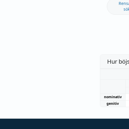
Rens
sö
Hur böj
nominativ
genitiv