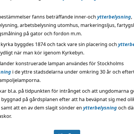
 bestämmelser fanns beträffande inner-och
ytterbelysning
,
lysning, arbetsbelysning utomhus, markeringsljus, fartygs
smålning på gator och fordon m.m.
 kyrka byggdes 1874 och tack vare sin placering och
ytterb
tydligt när man kör igenom Kyrkebyn.
lander konstruerade lampan användes för Stockholms
sning
i de yttre stadsdelarna under omkring 30 år och efte
hampoljelamporna.
kar bl.a. på tidpunkten för intrånget och att ungdomarna 
byggnad på gårdsplanen efter att ha beväpnat sig med oli
n samt att en av dem slagit sönder en
ytterbelysning
och dä
askor.