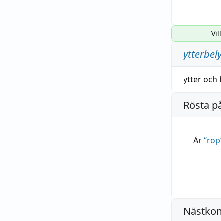
Vil
ytterbel
ytter
och
Rösta p
Är
“
rop
Nästko