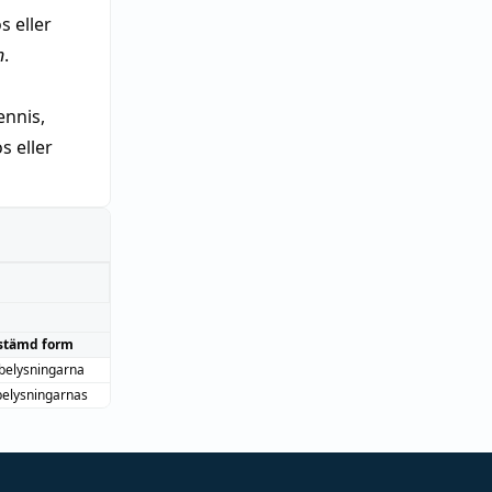
s eller
n
.
nnis,
 eller
stämd form
rbelysningarna
belysningarnas