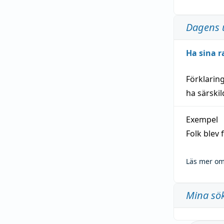
Dagens 
Ha sina r
Förklarin
ha särski
Exempel
Folk blev
Läs mer om
Mina sö