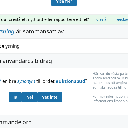
Visa fler
l du föreslå ett nytt ord eller rapportera ett fel?
Föreslå
Feedba
ysning
är sammansatt av
belysning
å användares bidrag
Här kan du rösta på b
andra användare. Dina
”
en bra
synonym
till ordet
auktionsbud
?
hjälper oss att avgöra 
som ska läggas till i o
För mer information, k
Ja
Nej
Vet inte
informations-ikonen n
mmande ord