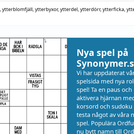
,
ytterblomfjäll
,
ytterbyxor
,
ytterdel
,
ytterdörr
,
ytterficka
,
ytte
Nya spel på
Synonymer.s
Vi har uppdaterat vå
spelsida med nya rol
spel! Ta en paus och
aktivera hjärnan me
korsord och sudoku 
testa något av våra 
spel. Populära Ordful
nu bytt namn till Ord