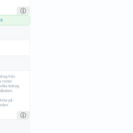
ck
idrag från
 röster
vilka bidrag
rdboken.
licka på
edan.