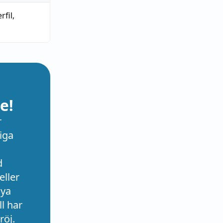
rfil
,
e!
r
iga
d
eller
nya
l har
röj.