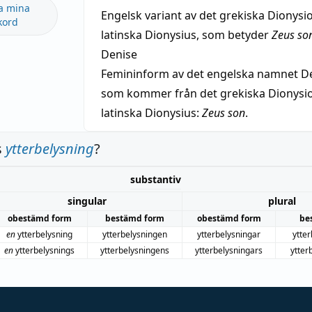
a mina
Engelsk variant av det grekiska Dionysio
kord
latinska Dionysius, som betyder
Zeus so
Denise
Femininform av det engelska namnet De
som kommer från det grekiska Dionysios
latinska Dionysius:
Zeus son
.
s
ytterbelysning
?
substantiv
singular
plural
obestämd form
bestämd form
obestämd form
be
en
ytterbelysning
ytterbelysningen
ytterbelysningar
ytte
en
ytterbelysnings
ytterbelysningens
ytterbelysningars
ytter