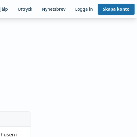
jälp
Uttryck
Nyhetsbrev
Logga in
Skapa konto
husen i