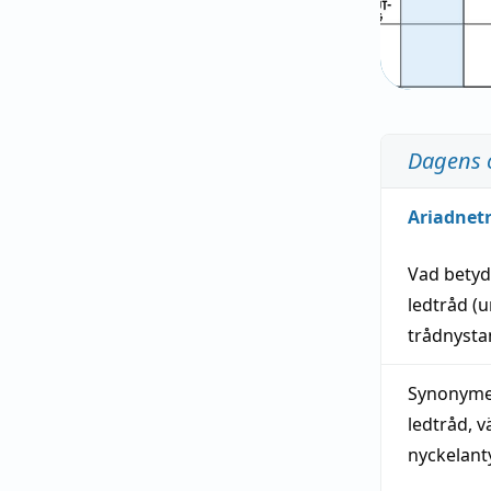
Dagens 
Ariadnet
Vad bety
ledtråd
(u
trådnystan
Synonymer
ledtråd
,
v
nyckelant