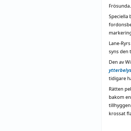
Frösunda.
Speciella
fordonsbe
markering
Lane-Ryrs
syns den 
Den av Wi
ytterbely
tidigare 
Rätten pe
bakom en 
tillhygge
krossat fl