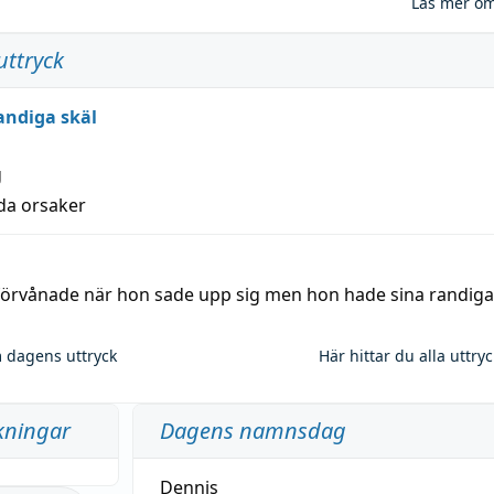
Läs mer o
uttryck
andiga skäl
g
lda orsaker
 förvånade när hon sade upp sig men hon hade sina randiga
 dagens uttryck
Här hittar du alla uttry
kningar
Dagens namnsdag
Dennis