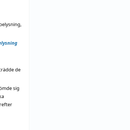
belysning,
elysning
rträdde de
gömde sig
ka
refter