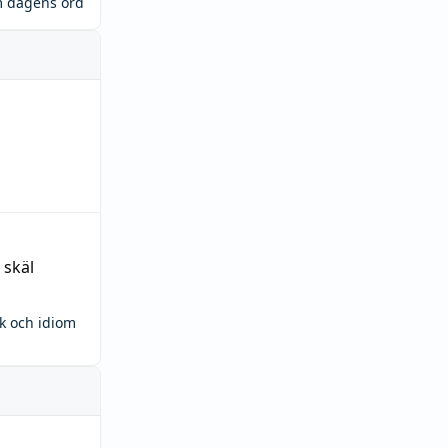
m dagens ord
 skäl
ck och idiom