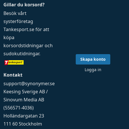
Gillar du korsord?
Besök vårt
systerföretag
Tankesport.se
för att
köpa
korsordstidningar
och
sudokutidningar
.
Skapa konto
Logga in
Kontakt
support@synonymer.se
Keesing Sverige AB /
Sinovum Media AB
(556571-4036)
Holländargatan 23
111 60 Stockholm