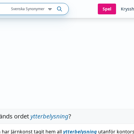
Spel
Kryssh
Svenska Synonymer
änds ordet
ytterbelysning
?
har Järnkonst tagit hem all
ytterbelysning
utanför kontors