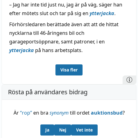
– Jag har inte tid just nu, jag är på väg, säger han
efter mötets slut och tar på sig en
ytterjacka
.
Förhörsledaren berättade även att att de hittat
nycklarna till 46-åringens bil och
garageportsöppnare, samt patroner, i en
ytterjacka
på hans arbetsplats.
Visa fler
Rösta på användares bidrag
Är
“
rop
”
en bra
synonym
till ordet
auktionsbud
?
Ja
Nej
Vet inte