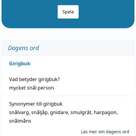
Spela
Dagens ord
Girigbuk
Vad betyder
girigbuk
?
mycket
snål
person
Synonymer till
girigbuk
snålvarg
,
snåljåp
,
gnidare
,
smulgråt
,
harpagon
,
snålmåns
Läs mer om dagens ord