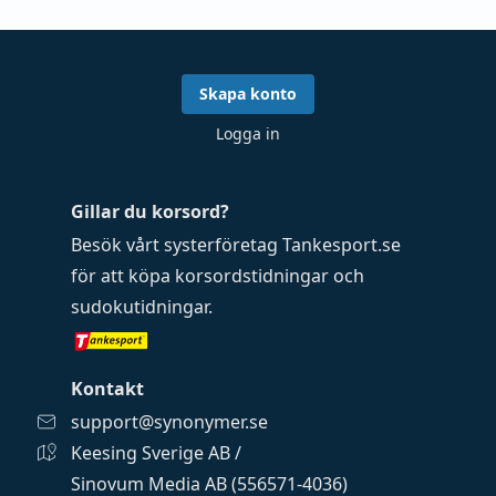
Skapa konto
Logga in
Gillar du korsord?
Besök vårt systerföretag
Tankesport.se
för att köpa
korsordstidningar
och
sudokutidningar
.
Kontakt
support@synonymer.se
Keesing Sverige AB /
Sinovum Media AB (556571-4036)