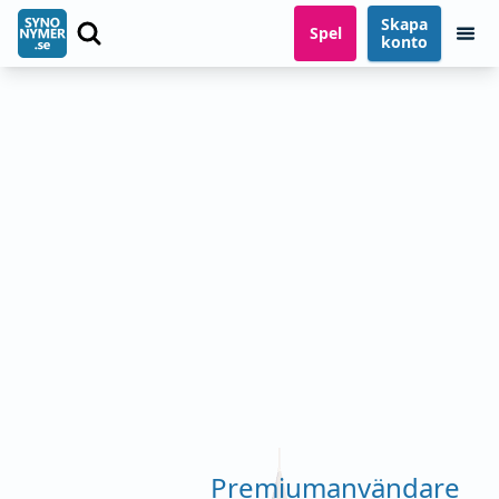
Skapa
Spel
konto
Premiumanvändare