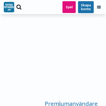
Skapa
Spel
konto
Premiumanvändare