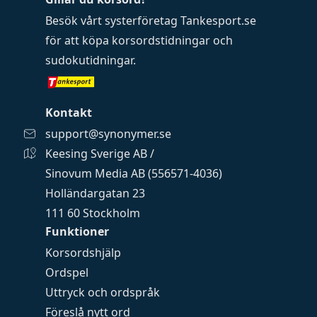
Besök vårt systerföretag
Tankesport.se
för att köpa
korsordstidningar
och
sudokutidningar
.
Kontakt
support@synonymer.se
Keesing Sverige AB /
Sinovum Media AB (556571-4036)
Holländargatan 23
111 60 Stockholm
Funktioner
Korsordshjälp
Ordspel
Uttryck och ordspråk
Föreslå nytt ord