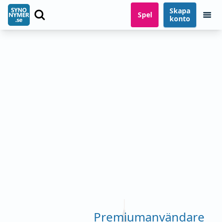
Skapa
Spel
konto
Premiumanvändare