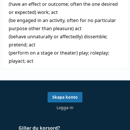
(have an effect or outcome; often the one desired
or expected)
work
;
act
(be engaged in an activity, often for no particular
purpose other than pleasure)
act
(behave unnaturally or affectedly)
dissemble
;
pretend
;
act
(perform on a stage or theater)
play
;
roleplay
;
playact
;
act
Skapa konto
Logga in
Gillar du korsord?