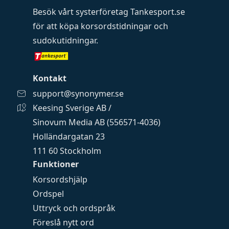
Besök vårt systerföretag
Tankesport.se
för att köpa
korsordstidningar
och
sudokutidningar
.
Kontakt
support@synonymer.se
Keesing Sverige AB /
Sinovum Media AB (556571-4036)
Holländargatan 23
111 60 Stockholm
Funktioner
Korsordshjälp
Ordspel
Uttryck och ordspråk
Föreslå nytt ord