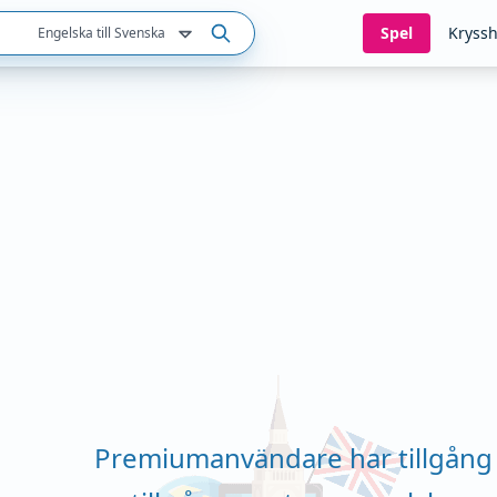
Spel
Kryssh
Engelska till Svenska
Premiumanvändare har tillgång