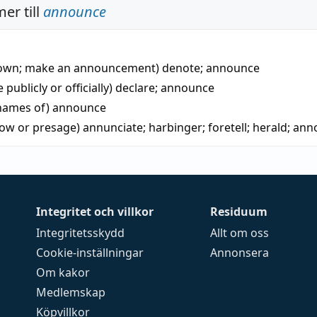
er till
announce
own; make an announcement)
denote
;
announce
publicly or officially)
declare
;
announce
 names of)
announce
ow or presage)
annunciate
;
harbinger
;
foretell
;
herald
;
ann
Integritet och villkor
Residuum
Integritetsskydd
Allt om oss
Cookie-inställningar
Annonsera
Om kakor
Medlemskap
Köpvillkor