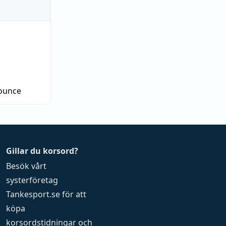
ounce
Gillar du korsord?
Besök vårt
systerföretag
Tankesport.se
för att
köpa
korsordstidningar
och