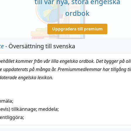
till vår nya, stora engelska
ordbok
Uppgradera till premium
ce
- Översättning till svenska
nehållet kommer från vår lilla engelska ordbok. Det bygger på oli
te uppdaterats på många år. Premiummedlemmar har tillgång till
daterade engelska lexikon.
nmäla
;
levis)
tillkännage
;
meddela
;
fentliggöra
;