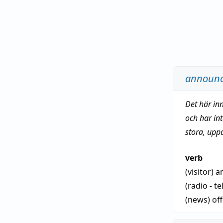
announ
Det här in
och har in
stora, upp
verb
(visitor)
a
(radio - te
(news)
of