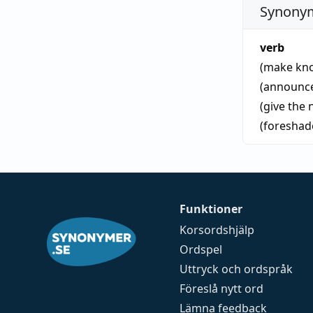
Synonym
verb
(make kn
(announce 
(give the
(foreshad
Funktioner
Korsordshjälp
Ordspel
Uttryck och ordspråk
Föreslå nytt ord
Lämna feedback