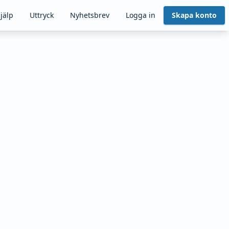
jälp
Uttryck
Nyhetsbrev
Logga in
Skapa konto