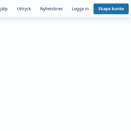
jälp
Uttryck
Nyhetsbrev
Logga in
Skapa konto