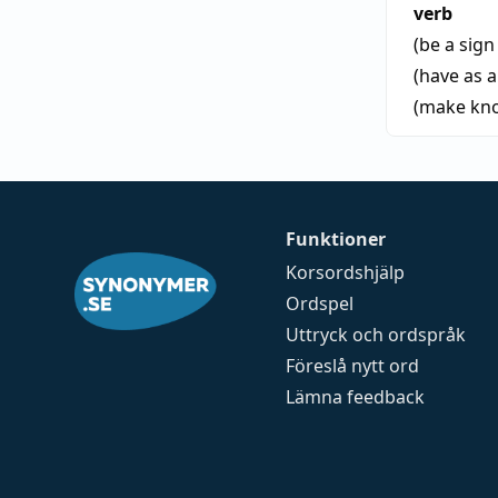
verb
(be a sign
(have as 
(make kn
Funktioner
Korsordshjälp
Ordspel
Uttryck och ordspråk
Föreslå nytt ord
Lämna feedback