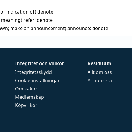
 or indication of)
denote
a meaning)
refer
;
denote
own; make an announcement)
announce
;
denote
Integritet och villkor
Residuum
Integritetsskydd
Allt om oss
Cookie-inställningar
Annonsera
Om kakor
Medlemskap
Köpvillkor