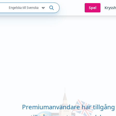
Spel
Kryssh
Engelska till Svenska
Premiumanvändare har tillgång