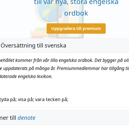
till vår nya, stora engelska
ordbok
Uppgradera till premium
 Översättning till svenska
nehållet kommer från vår lilla engelska ordbok. Det bygger på oli
te uppdaterats på många år. Premiummedlemmar har tillgång till
daterade engelska lexikon.
tyda på
;
visa på
;
vara tecken på
;
er till
denote