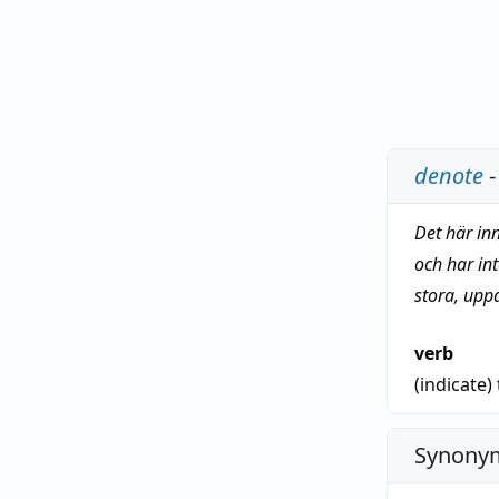
denote
-
Det här in
och har in
stora, upp
verb
(indicate)
Synonym