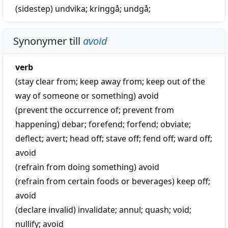
(sidestep)
undvika
;
kringgå
;
undgå
;
Synonymer till
avoid
verb
(stay clear from; keep away from; keep out of the
way of someone or something)
avoid
(prevent the occurrence of; prevent from
happening)
debar
;
forefend
;
forfend
;
obviate
;
deflect
;
avert
;
head off
;
stave off
;
fend off
;
ward off
;
avoid
(refrain from doing something)
avoid
(refrain from certain foods or beverages)
keep off
;
avoid
(declare invalid)
invalidate
;
annul
;
quash
;
void
;
nullify
;
avoid