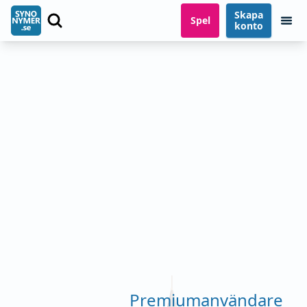
Skapa
Spel
konto
Premiumanvändare