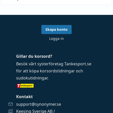
Skapa konto
Logga in
Gillar du korsord?
Besök vårt systerföretag
Tankesport.se
för att köpa
korsordstidningar
och
sudokutidningar
.
Kontakt
support@synonymer.se
Keesing Sverige AB /