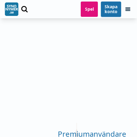
Skapa
Spel
konto
Premiumanvändare