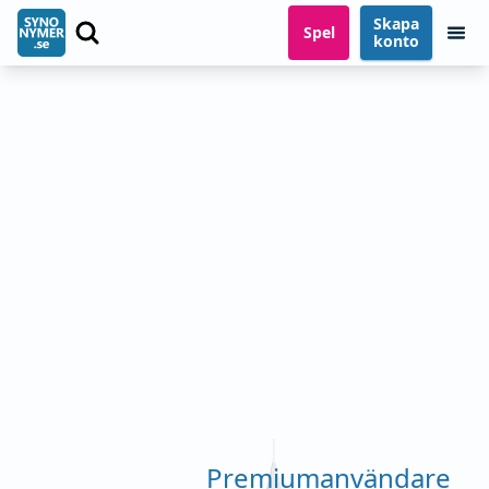
Skapa
Spel
konto
Premiumanvändare