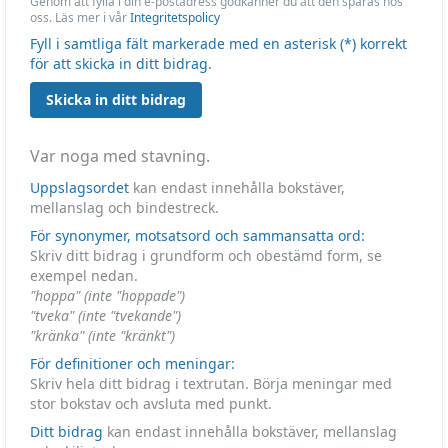
Genom att fylla i din e-postadress godkänner du att den sparas hos
oss. Läs mer i vår
Integritetspolicy
Fyll i samtliga fält markerade med en asterisk (*) korrekt
för att skicka in ditt bidrag.
Skicka in ditt bidrag
Var noga med stavning.
Uppslagsordet
kan endast innehålla bokstäver,
mellanslag och bindestreck.
För synonymer, motsatsord och sammansatta ord:
Skriv ditt bidrag i grundform och obestämd form, se
exempel nedan.
"hoppa" (inte "hoppade")
"tveka" (inte "tvekande")
"kränka" (inte "kränkt")
För definitioner och meningar:
Skriv hela ditt bidrag i textrutan. Börja meningar med
stor bokstav och avsluta med punkt.
Ditt bidrag
kan endast innehålla bokstäver, mellanslag