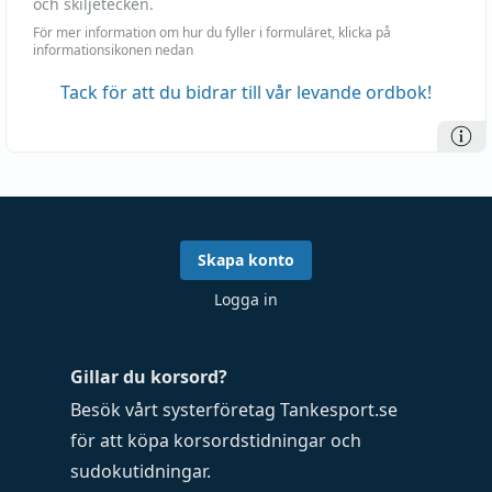
och skiljetecken.
För mer information om hur du fyller i formuläret, klicka på
informationsikonen nedan
Tack för att du bidrar till vår levande ordbok!
Skapa konto
Logga in
Gillar du korsord?
Besök vårt systerföretag
Tankesport.se
för att köpa
korsordstidningar
och
sudokutidningar
.