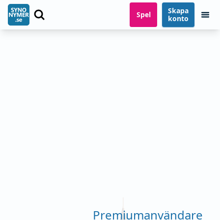
Skapa
Spel
konto
Premiumanvändare