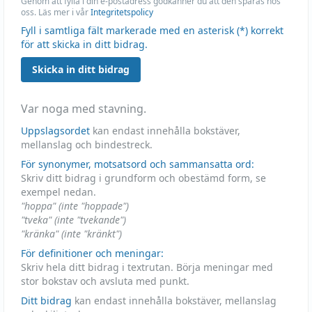
Genom att fylla i din e-postadress godkänner du att den sparas hos
oss. Läs mer i vår
Integritetspolicy
Fyll i samtliga fält markerade med en asterisk (*) korrekt
för att skicka in ditt bidrag.
Skicka in ditt bidrag
Var noga med stavning.
Uppslagsordet
kan endast innehålla bokstäver,
mellanslag och bindestreck.
För synonymer, motsatsord och sammansatta ord:
Skriv ditt bidrag i grundform och obestämd form, se
exempel nedan.
"hoppa" (inte "hoppade")
"tveka" (inte "tvekande")
"kränka" (inte "kränkt")
För definitioner och meningar:
Skriv hela ditt bidrag i textrutan. Börja meningar med
stor bokstav och avsluta med punkt.
Ditt bidrag
kan endast innehålla bokstäver, mellanslag