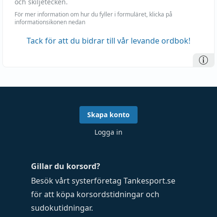
och skiljetecken.
För mer information om hur du fyller i formuläret, klicka på
informationsikonen nedan
Tack för att du bidrar till vår levande ordbok!
Skapa konto
Logga in
Gillar du korsord?
Besök vårt systerföretag
Tankesport.se
för att köpa
korsordstidningar
och
sudokutidningar
.