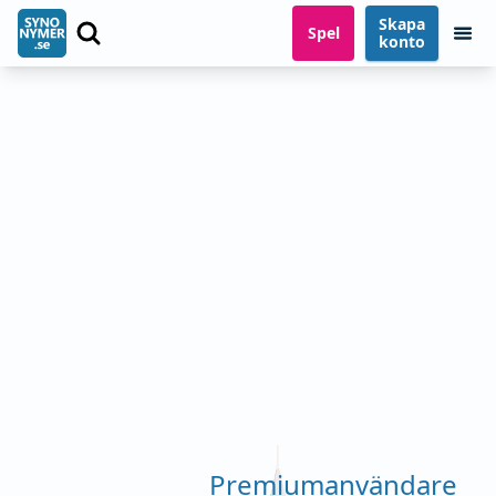
Skapa
Spel
konto
Premiumanvändare