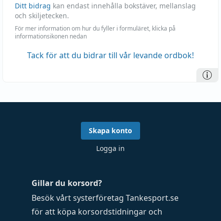
Ditt bidrag
kan endast innehålla bokstäver, mellanslag
och skiljetecken.
För mer information om hur du fyller i formuläret, klicka på
informationsikonen nedan
Tack för att du bidrar till vår levande ordbok!
Skapa konto
Logga in
Gillar du korsord?
Besök vårt systerföretag
Tankesport.se
för att köpa
korsordstidningar
och