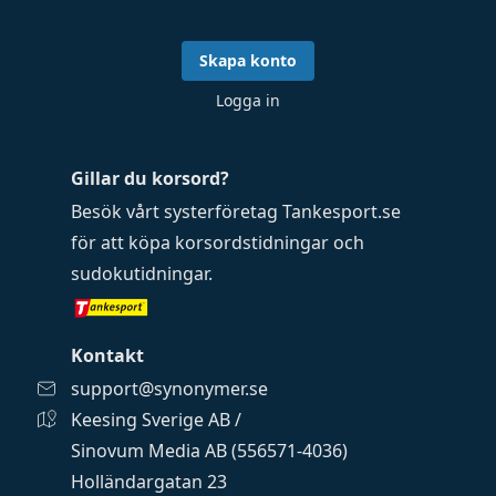
Skapa konto
Logga in
Gillar du korsord?
Besök vårt systerföretag
Tankesport.se
för att köpa
korsordstidningar
och
sudokutidningar
.
Kontakt
support@synonymer.se
Keesing Sverige AB /
Sinovum Media AB (556571-4036)
Holländargatan 23