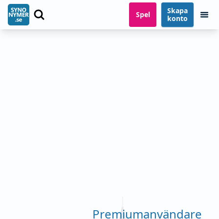
Skapa
Spel
konto
Premiumanvändare