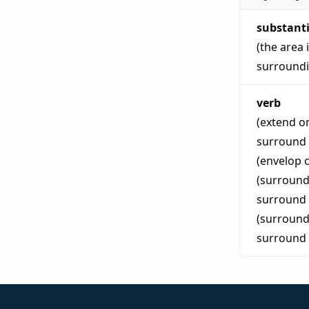
substant
(the area 
surround
verb
(extend on
surround
(envelop 
(surround 
surround
(surround 
surround