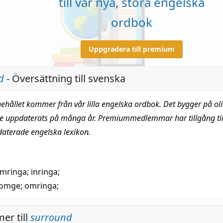
till vår nya, stora engelska
ordbok
Uppgradera till premium
d
- Översättning till svenska
nehållet kommer från vår lilla engelska ordbok. Det bygger på oli
te uppdaterats på många år. Premiummedlemmar har tillgång till
daterade engelska lexikon.
mringa
;
inringa
;
omge
;
omringa
;
er till
surround