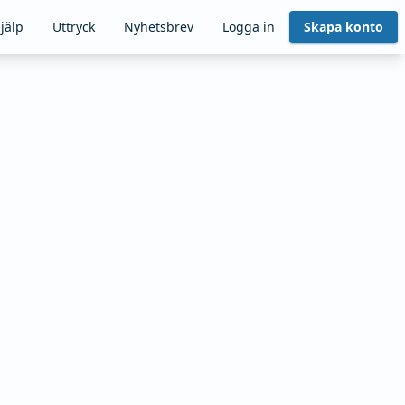
jälp
Uttryck
Nyhetsbrev
Logga in
Skapa konto