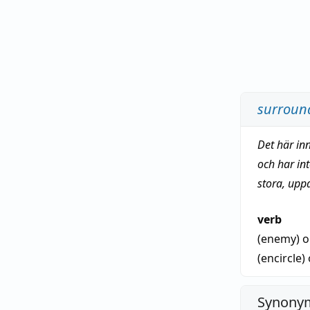
surroun
Det här in
och har in
stora, upp
verb
(enemy)
o
(encircle)
Synonym