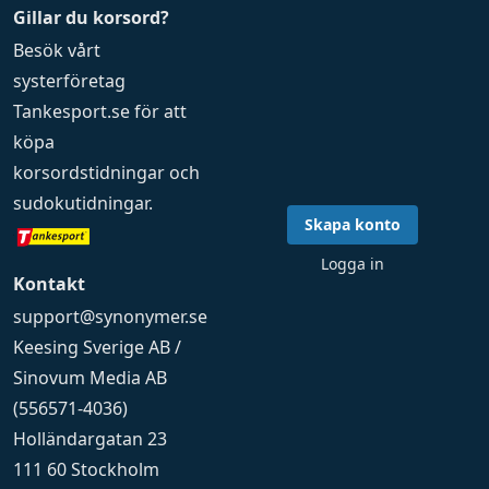
Gillar du korsord?
Besök vårt
systerföretag
Tankesport.se
för att
köpa
korsordstidningar
och
sudokutidningar
.
Skapa konto
Logga in
Kontakt
support@synonymer.se
Keesing Sverige AB /
Sinovum Media AB
(556571-4036)
Holländargatan 23
111 60 Stockholm