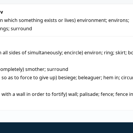
iv
in which something exists or lives)
environment
;
environs
;
ings
;
surround
 all sides of simultaneously; encircle)
environ
;
ring
;
skirt
;
b
completely)
smother
;
surround
so as to force to give up)
besiege
;
beleaguer
;
hem in
;
circ
with a wall in order to fortify)
wall
;
palisade
;
fence
;
fence i