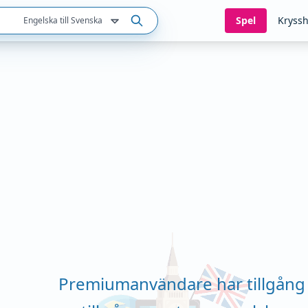
Spel
Kryssh
Engelska till Svenska
Premiumanvändare har tillgång