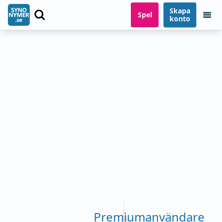
Skapa
Spel
konto
Premiumanvändare