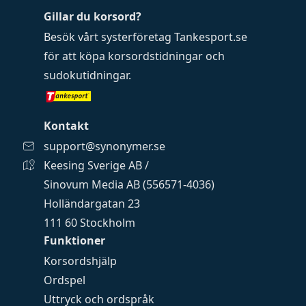
Gillar du korsord?
Besök vårt systerföretag
Tankesport.se
för att köpa
korsordstidningar
och
sudokutidningar
.
Kontakt
support@synonymer.se
Keesing Sverige AB /
Sinovum Media AB (556571-4036)
Holländargatan 23
111 60 Stockholm
Funktioner
Korsordshjälp
Ordspel
Uttryck och ordspråk