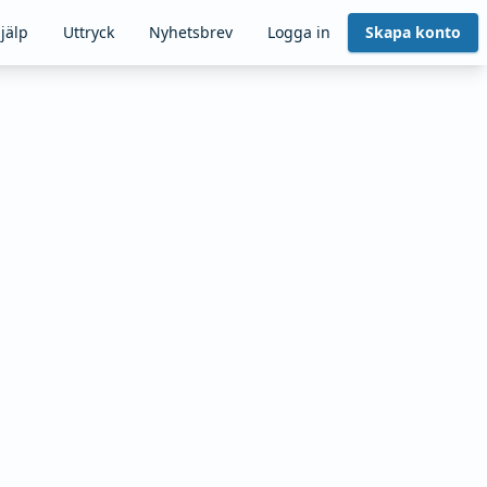
jälp
Uttryck
Nyhetsbrev
Logga in
Skapa konto