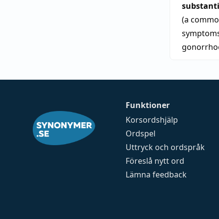
substant
(a common
symptoms 
gonorrho
Funktioner
Korsordshjälp
Ordspel
Uttryck och ordspråk
Föreslå nytt ord
Lämna feedback