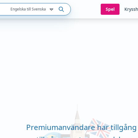
Spel
Kryssh
Engelska till Svenska
Premiumanvändare har tillgång