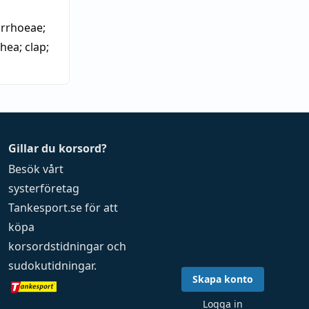
orrhoeae;
rhea
;
clap
;
Gillar du korsord?
Besök vårt
systerföretag
Tankesport.se
för att
köpa
korsordstidningar
och
sudokutidningar
.
Skapa konto
Logga in