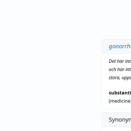
gonorrh
Det här in
och har in
stora, upp
substant
(medicine
Synonym