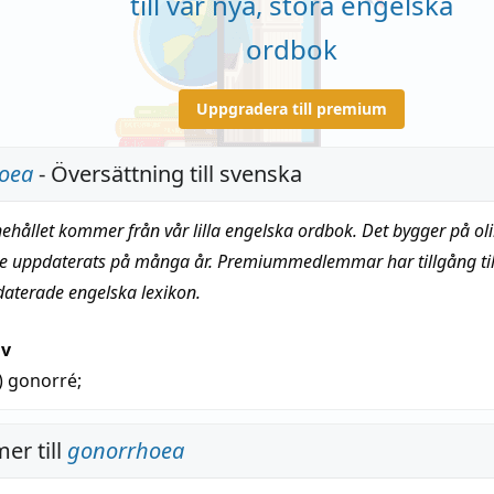
till vår nya, stora engelska
ordbok
Uppgradera till premium
oea
- Översättning till svenska
nehållet kommer från vår lilla engelska ordbok. Det bygger på oli
te uppdaterats på många år. Premiummedlemmar har tillgång till
daterade engelska lexikon.
iv
)
gonorré
;
er till
gonorrhoea