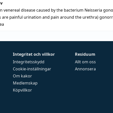
iv
 venereal disease caused by the bacterium Neisseria gon
are painful urination and pain around the urethra)
gonor
ea
Integritet och villkor
Residuum
Integritetsskydd
Allt om oss
Cookie-inställningar
Annonsera
Om kakor
Medlemskap
Köpvillkor