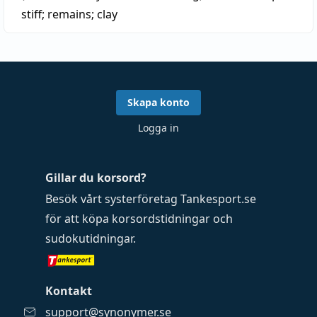
stiff
;
remains
;
clay
Skapa konto
Logga in
Gillar du korsord?
Besök vårt systerföretag
Tankesport.se
för att köpa
korsordstidningar
och
sudokutidningar
.
Kontakt
support@synonymer.se