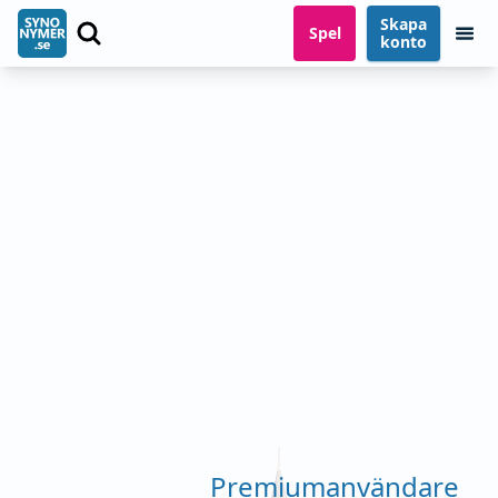
Skapa
Spel
konto
Premiumanvändare