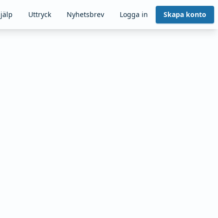
jälp
Uttryck
Nyhetsbrev
Logga in
Skapa konto