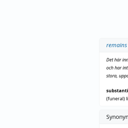
remains
Det här in
och har in
stora, upp
substant
(funeral)
l
Synonym