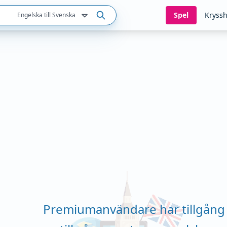
Spel
Kryssh
Engelska till Svenska
Premiumanvändare har tillgång