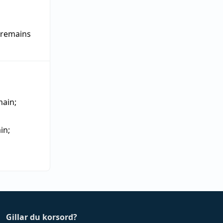
remains
s
main
;
in
;
Gillar du korsord?