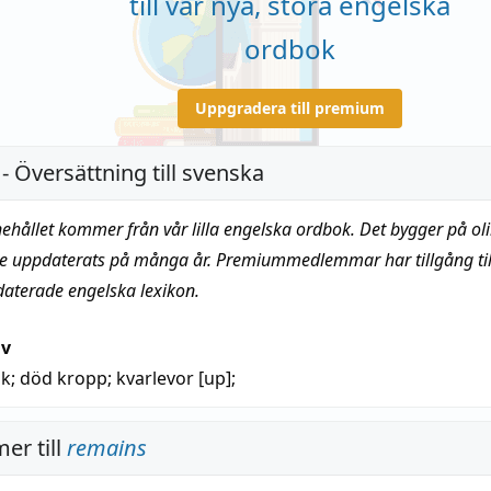
till vår nya, stora engelska
ordbok
Uppgradera till premium
- Översättning till svenska
nehållet kommer från vår lilla engelska ordbok. Det bygger på oli
te uppdaterats på många år. Premiummedlemmar har tillgång till
daterade engelska lexikon.
iv
ik
;
död kropp
; kvarlevor [up];
er till
remains