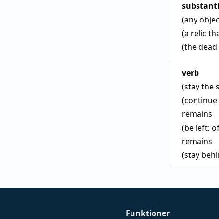
substant
(any objec
(a relic t
(the dead
verb
(stay the 
(continue 
remains
(be left; 
remains
(stay beh
Funktioner