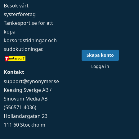
Besök vårt
systerföretag
Tankesport.se
för att
köpa
korsordstidningar
och
sudokutidningar
.
Skapa konto
Logga in
Kontakt
support@synonymer.se
Keesing Sverige AB /
Sinovum Media AB
(556571-4036)
Holländargatan 23
111 60 Stockholm