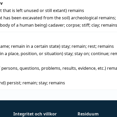
iv
t that is left unused or still extant)
remains
hat has been excavated from the soil)
archeological remains
;
 body of a human being)
cadaver
;
corpse
;
stiff
;
clay
;
remain
same; remain in a certain state)
stay
;
remain
;
rest
;
remains
in a place, position, or situation)
stay
;
stay on
;
continue
;
re
of persons, questions, problems, results, evidence, etc.)
rema
ind)
persist
;
remain
;
stay
;
remains
Integritet och villkor
Residuum