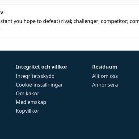
iv
estant you hope to defeat)
rival
;
challenger
;
competitor
;
com
r
Integritet och villkor
Residuum
Integritetsskydd
Allt om oss
Cookie-inställningar
Annonsera
Om kakor
Medlemskap
Köpvillkor