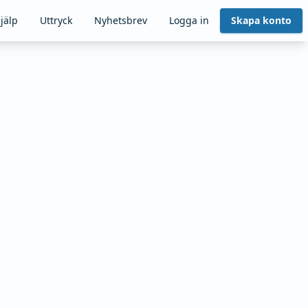
jälp
Uttryck
Nyhetsbrev
Logga in
Skapa konto