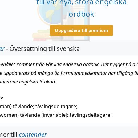
till vår nya, stora engelska
ordbok
Uppgradera till premium
er
- Översättning till svenska
nehållet kommer från vår lilla engelska ordbok. Det bygger på oli
te uppdaterats på många år. Premiummedlemmar har tillgång till
daterade engelska lexikon.
iv
- man)
tävlande
;
tävlingsdeltagare
;
- woman)
tävlande
[invariable];
tävlingsdeltagare
;
er till
contender