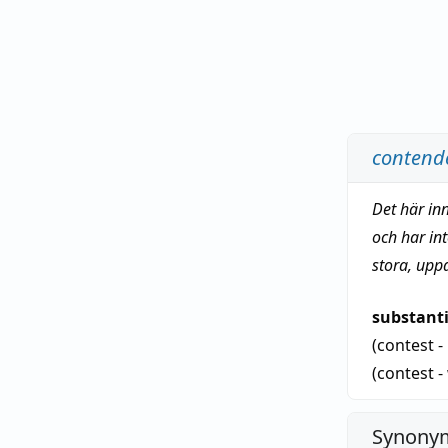
contend
Det här in
och har in
stora, upp
substant
(contest 
(contest 
Synonym