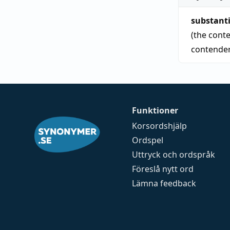
substant
(the cont
contende
Funktioner
Korsordshjälp
Ordspel
Uttryck och ordspråk
Föreslå nytt ord
Lämna feedback