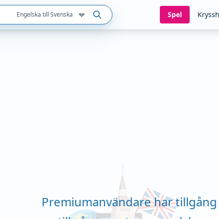
Spel
Kryssh
Engelska till Svenska
Premiumanvändare har tillgång