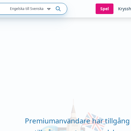
Spel
Kryssh
Engelska till Svenska
Premiumanvändare har tillgång