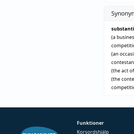
Synonym
substant
(a busine
competiti
(an occas
contestan
(the act o
(the cont
competiti
Funktioner
Korsordshjälp