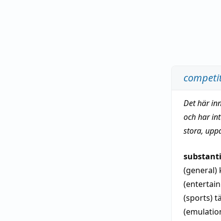
competi
Det här in
och har in
stora, upp
substant
(general)
(entertai
(sports)
t
(emulatio