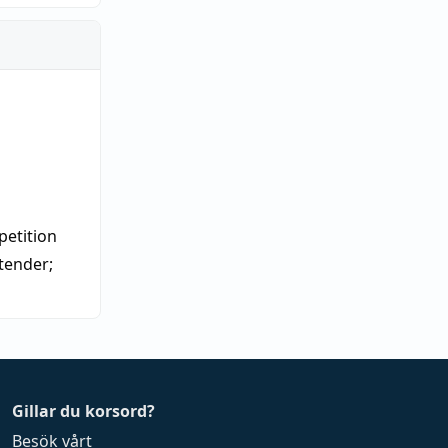
etition
tender
;
Gillar du korsord?
Besök vårt