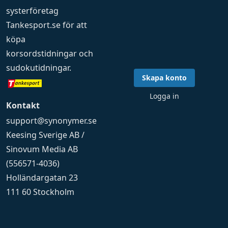
systerföretag
Tankesport.se
för att
köpa
korsordstidningar
och
sudokutidningar
.
Skapa konto
Logga in
Kontakt
support@synonymer.se
Keesing Sverige AB /
Sinovum Media AB
(556571-4036)
Holländargatan 23
111 60 Stockholm