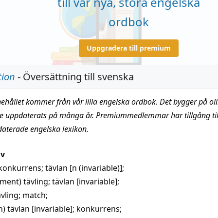
till vår nya, stora engelska
ordbok
Uppgradera till premium
tion
- Översättning till svenska
nehållet kommer från vår lilla engelska ordbok. Det bygger på oli
te uppdaterats på många år. Premiummedlemmar har tillgång till
daterade engelska lexikon.
iv
konkurrens
; tävlan [n (invariable)];
nment)
tävling
;
tävlan
[invariable];
ävling
;
match
;
n)
tävlan
[invariable];
konkurrens
;