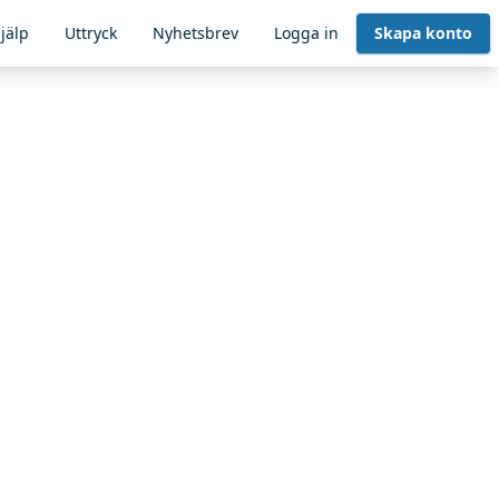
jälp
Uttryck
Nyhetsbrev
Logga in
Skapa konto