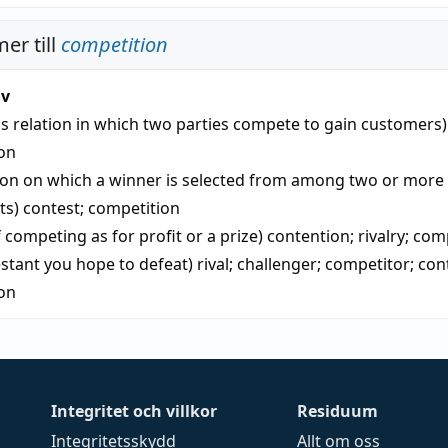
er till
competition
iv
ss relation in which two parties compete to gain customers)
on
ion on which a winner is selected from among two or more
ts)
contest
;
competition
f competing as for profit or a prize)
contention
;
rivalry
;
comp
estant you hope to defeat)
rival
;
challenger
;
competitor
;
con
on
Integritet och villkor
Residuum
Integritetsskydd
Allt om oss